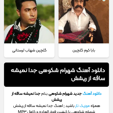
بابا کرم گلچین
گلچین شهاب لرستانی
دانلود آهنگ شهرام شکوهی ﺟﺪا ﻧﻤﻴﺸﻪ
ﺳﺎﻗﻪ از رﻳﺸش
دانلود آهنگ
جدید شهرام شکوهی
بنام
ﺟﺪا ﻧﻤﻴﺸﻪ ﺳﺎﻗﻪ از
رﻳﺸش
همراه
موزیک تار
باشید ; اهنگ ﺟﺪا ﻧﻤﻴﺸﻪ ﺳﺎﻗﻪ از رﻳﺸش
شهرام شکوهی با کیفیت فوق العاده و کامل MP3