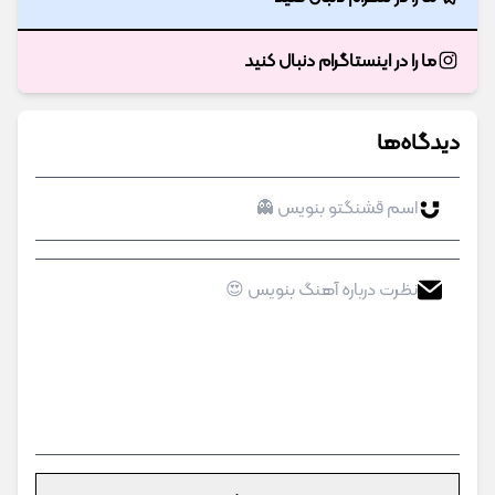
بگذرون! تا پنکه رومیزی مه
پاش تخفیف داره بخرش
سفارش بده!
متن آهنگ ﺟﺪا ﻧﻤﻴﺸﻪ ﺳﺎﻗﻪ از رﻳﺸش شهرام
شکوهی
──♪──
دانلود موزیک شهرام شکوهی ﺟﺪا ﻧﻤﻴﺸﻪ ﺳﺎﻗﻪ از
رﻳﺸش
ما را در تلگرام دنبال کنید
ما را در اینستاگرام دنبال کنید
وبگردی