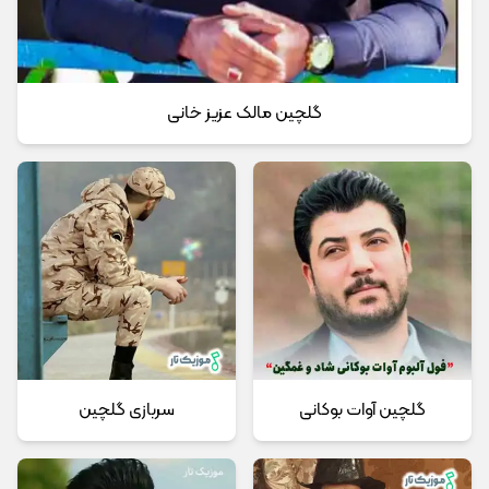
گلچین مالک عزیز خانی
گلچین آوات بوکانی
سربازی گلچین