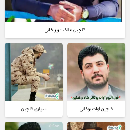
گلچین مالک عزیز خانی
گلچین آوات بوکانی
سربازی گلچین