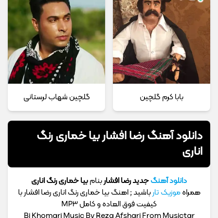
بابا کرم گلچین
گلچین شهاب لرستانی
دانلود آهنگ رضا افشار بیا خماری رنگ
اناری
دانلود آهنگ
جدید رضا افشار
بنام
بیا خماری رنگ اناری
همراه
موزیک تار
باشید ; اهنگ بیا خماری رنگ اناری رضا افشار با
کیفیت فوق العاده و کامل MP3
Bi Khomari Music By Reza Afshari From Musictar