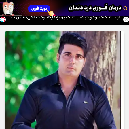
موزیک تار
دانلود آهنگ
دانلود ریمیکس
آهنگ پرطرفدار
دانلود مداحی
تماس با ما