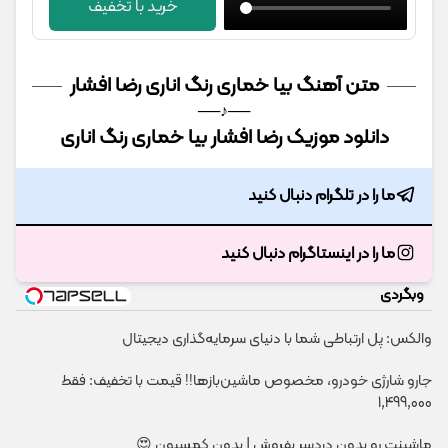
خرید با تخفیف
متن آهنگ بیا خماری رنگ اناری رضا افشار
──♪──
دانلود موزیک رضا افشار بیا خماری رنگ اناری
ما را در تلگرام دنبال کنید
ما را در اینستاگرام دنبال کنید
وبگردی
والکس: پل ارتباطی شما با دنیای سرمایه‌گذاری دیجیتال
جارو شارژی خودرو، مخصوص ماشین‌باز‌ها!! قیمت با تخفیف: فقط
1,499,000
ماشینت رو بدون دردسر بفروش | بدون کمسیون 😍