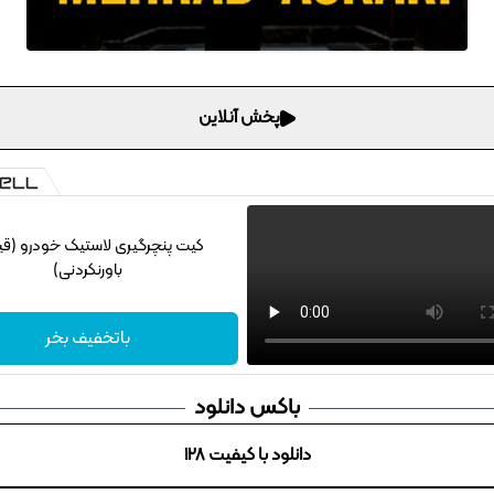
پخش آنلاین
کیت پنچرگیری لاستیک خودرو (ق
باورنکردنی)
باتخفیف بخر
باکس دانلود
دانلود با کیفیت 128