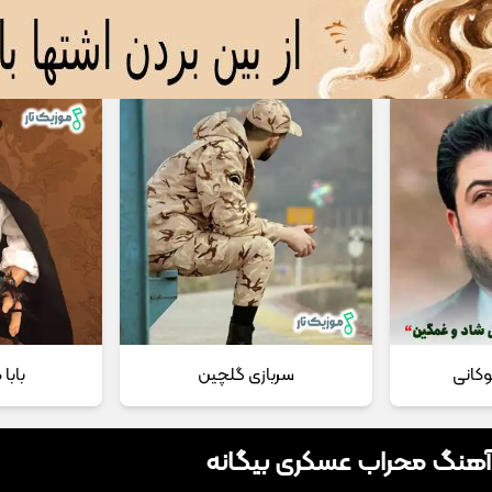
 مداحی
تماس با ما
وکانی
سربازی گلچین
بابا
 آهنگ محراب عسکری بیگانه