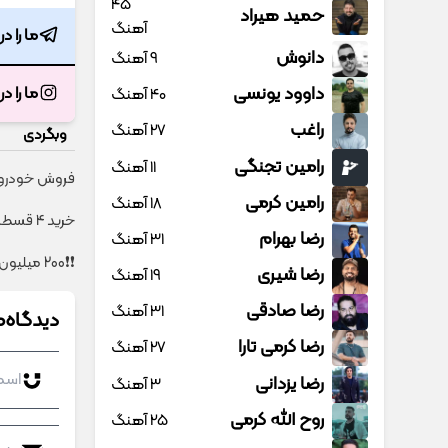
45
حمید هیراد
آهنگ
ما را د
دانوش
9 آهنگ
داوود یونسی
ما را د
40 آهنگ
راغب
27 آهنگ
وبگردی
رامین تجنگی
11 آهنگ
فروش خودروی 
رامین کرمی
18 آهنگ
خرید 4 قسطه اینترنت پیشگامان ☎️ بدون نیاز به تلفن
رضا بهرام
31 آهنگ
❗❗200 میلیون وام❗❗ فقط با احراز هویت در آبان تتر
رضا شیری
19 آهنگ
رضا صادقی
31 آهنگ
دیدگاه‌ه
رضا کرمی تارا
27 آهنگ
رضا یزدانی
3 آهنگ
روح الله کرمی
25 آهنگ