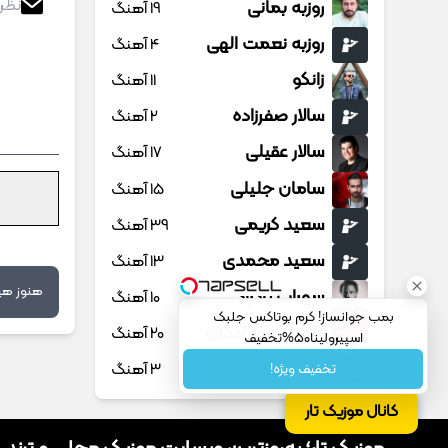
روزبه بمانی
19 آهنگ
روزبه نعمت الهی
4 آهنگ
زانکو
11 آهنگ
سالار صفرزاده
2 آهنگ
سالار عقیلی
17 آهنگ
سامان جلیلی
15 آهنگ
سعید کریمی
39 آهنگ
سعید محمدی
13 آهنگ
هنوز هیچ
سهراب پاکزاد
10 آهنگ
بمب جوانساز! کرم بوتاکس جلبک
سهیل مهرزادگان
20 آهنگ
اسپیرولینا50%تخفیف
سیروان خسروی
3 آهنگ
تخفیف ویژه!
سینا پارسیان
13 آهنگ
کانال موزیک تار
سینا پرسیان
1 آهنگ