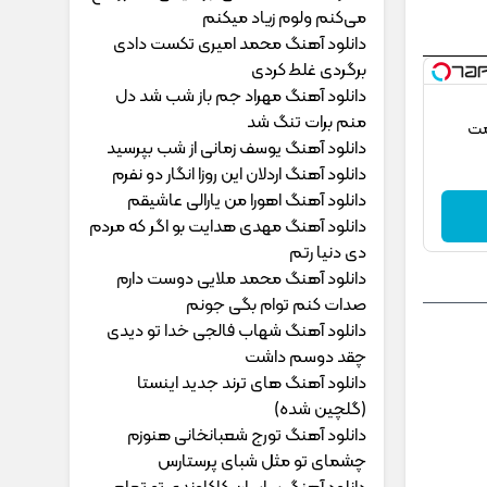
می‌کنم ولوم زیاد میکنم
دانلود آهنگ محمد امیری ﺗﻜﺴﺖ دادی
ﺑﺮﮔﺮدی ﻏﻠﻄ ﻛﺮدی
دانلود آهنگ مهراد جم ﺑﺎز ﺷﺐ ﺷﺪ دل
ﻣﻨﻢ ﺑﺮات ﺗﻨﮓ ﺷﺪ
مت
دانلود آهنگ یوسف زمانی از شب بپرسید
دانلود آهنگ اردلان این روزا انگار دو نفرم
دانلود آهنگ اهورا من یارالی عاشیقم
دانلود آهنگ مهدی هدایت بو اگر که مردم
دی دنیا رتم
دانلود آهنگ محمد ملایی دوﺳﺖ دارم
ﺻﺪات ﻛﻨﻢ ﺗﻮام ﺑﮕﻰ ﺟﻮﻧﻢ
دانلود آهنگ شهاب فالجی خدا تو دیدی
چقد دوسم داشت
دانلود آهنگ های ترند جدید اینستا
(گلچین شده)
دانلود آهنگ تورج شعبانخانی هنوزم
چشمای تو مثل شبای پرستارس