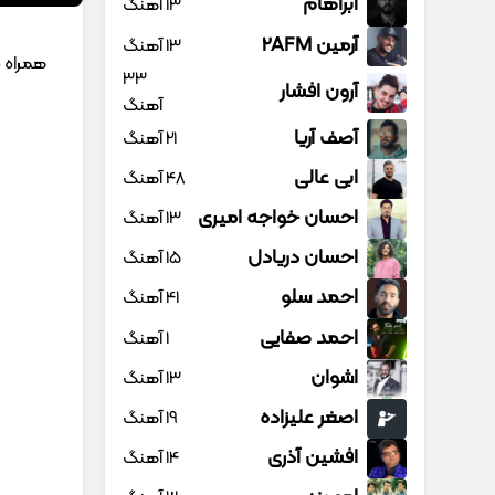
آبراهام
13 آهنگ
آرمین 2AFM
13 آهنگ
همراه
م
33
آرون افشار
آهنگ
آصف آریا
21 آهنگ
ابی عالی
48 آهنگ
احسان خواجه امیری
13 آهنگ
احسان دریادل
15 آهنگ
احمد سلو
41 آهنگ
احمد صفایی
1 آهنگ
اشوان
13 آهنگ
اصغر علیزاده
19 آهنگ
افشین آذری
14 آهنگ