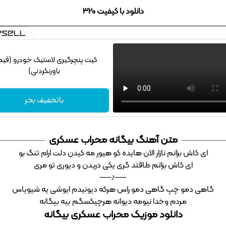
دانلود با کیفیت 320
کیت پنچرگیری لاستیک خودرو (قی
باورنکردنی)
باتخفیف بخر
متن آهنگ بیگانه محراب عسکری
ای کاش بزانم نازار الان هایده کو هیور مه کیدن دلت ارام تنگ بو
ای کاش بزانم طاقتد گری یکی دریدن و دیوری تو مری
──♪──
گاهی دمو چپ گاهی دمو راس هرکه دیونیدم ایوشی یه شیویاس
مردم وخدا نیومه دیوانه هرچیکسگم بیه بیگانه
دانلود موزیک محراب عسکری بیگانه