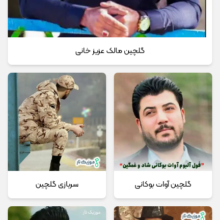
گلچین مالک عزیز خانی
گلچین آوات بوکانی
سربازی گلچین