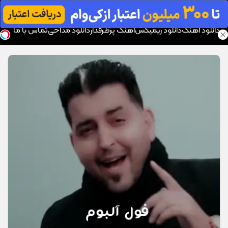
موزیک تار
دانلود آهنگ
دانلود ریمیکس
آهنگ پرطرفدار
دانلود مداحی
تماس با ما