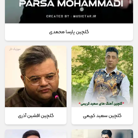
گلچین پارسا محمدی
گلچین سعید کریمی
گلچین افشین آذری