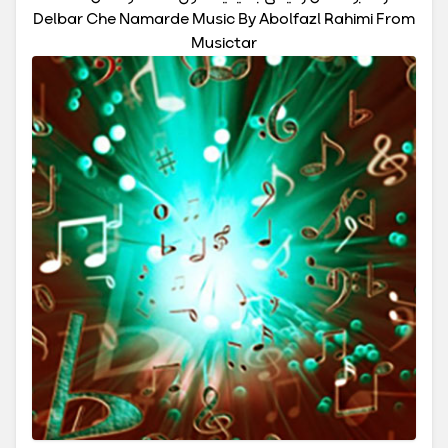
Delbar Che Namarde Music By Abolfazl Rahimi From
Musictar