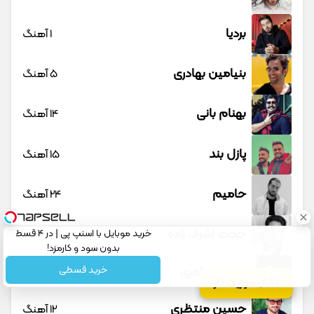
بردیا
1 آهنگ
بنیامین بهادری
5 آهنگ
بهنام بانی
14 آهنگ
پازل بند
15 آهنگ
حامیم
24 آهنگ
حجت اشرف زاده
خرید موبایل با اسنپ پی | در ۴ قسط
23 آهنگ
بدون سود و کارمزد!
خرید قسطی
حسین عامری
1 آهنگ
کانال موزیک تار
حسین منتظری
12 آهنگ