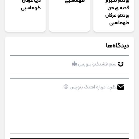
بودنم نگیر از
طهماسبی
دریا عرفان
قصه ی من
طهماسبی
بودنتو عرفان
طهماسبی
دیدگاه‌ها