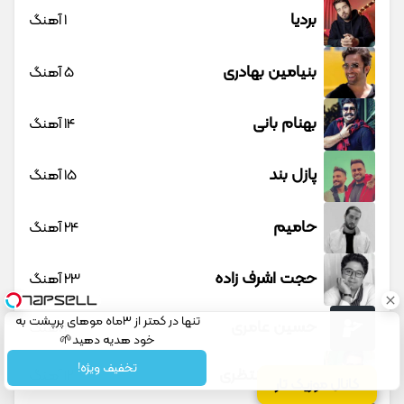
بردیا
1 آهنگ
بنیامین بهادری
5 آهنگ
بهنام بانی
14 آهنگ
پازل بند
15 آهنگ
حامیم
24 آهنگ
حجت اشرف زاده
23 آهنگ
تنها در کمتر از 3ماه موهای پرپشت به
حسین عامری
1 آهنگ
خود هدیه دهید🌱
شامپوجلبک40%تخفیف
تخفیف ویژه!
حسین منتظری
12 آهنگ
کانال موزیک تار