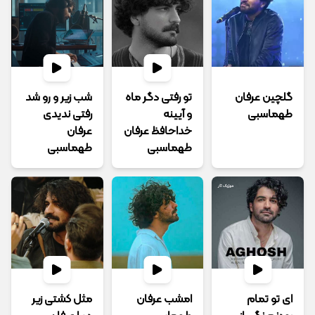
گلچین عرفان
تو رفتی دگر ماه
شب زیر و رو شد
طهماسبی
و آیینه
رفتی ندیدی
خداحافظ عرفان
عرفان
طهماسبی
طهماسبی
ای تو تمام
امشب عرفان
مثل کشتی زیر