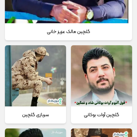
گلچین مالک عزیز خانی
گلچین آوات بوکانی
سربازی گلچین