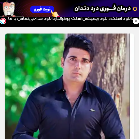
موزیک تار
دانلود آهنگ
دانلود ریمیکس
آهنگ پرطرفدار
دانلود مداحی
تماس با ما