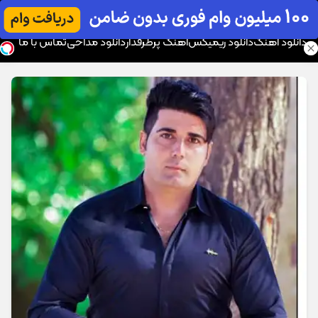
موزیک تار
دانلود آهنگ
دانلود ریمیکس
آهنگ پرطرفدار
دانلود مداحی
تماس با ما