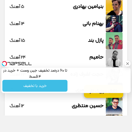
بنیامین بهادری
5 آهنگ
بهنام بانی
14 آهنگ
پازل بند
15 آهنگ
حامیم
24 آهنگ
تا 60 درصد تخفیف جین وست + خرید در
حجت اشرف زاده
23 آهنگ
4 قسط
خرید با تخفیف
حسین عامری
1 آهنگ
کانال موزیک تار
حسین منتظری
12 آهنگ
حمید حسام
1 آهنگ