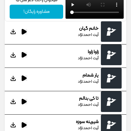
میخوان راحت لاغر شن😎
مشاوره رایگان!
خانم گیان
آیت احمدنژاد
زاوا زاوا
آیت احمدنژاد
یار شمام
آیت احمدنژاد
تا کی بنالم
آیت احمدنژاد
شیرینه سوزه
آیت احمدنژاد