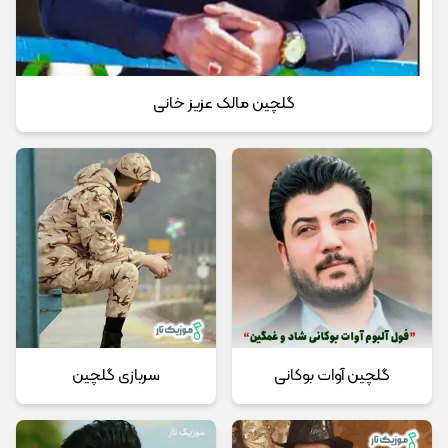
گلچین مالک عزیز خانی
گلچین آوات بوکانی
سربازی گلچین