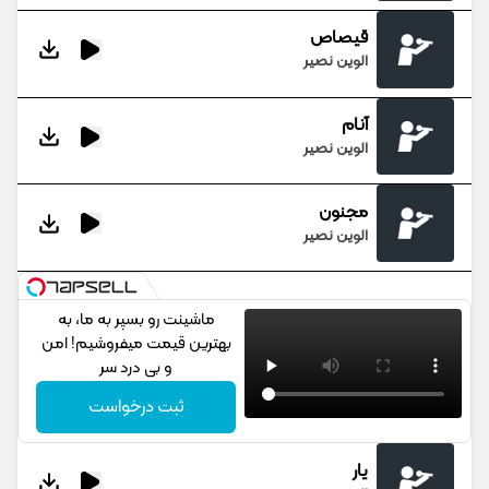
قیصاص
الوین نصیر
آنام
الوین نصیر
مجنون
الوین نصیر
ماشینت رو بسپر به ما، به
بهترین قیمت میفروشیم! امن
و بی درد سر
ثبت درخواست
یار