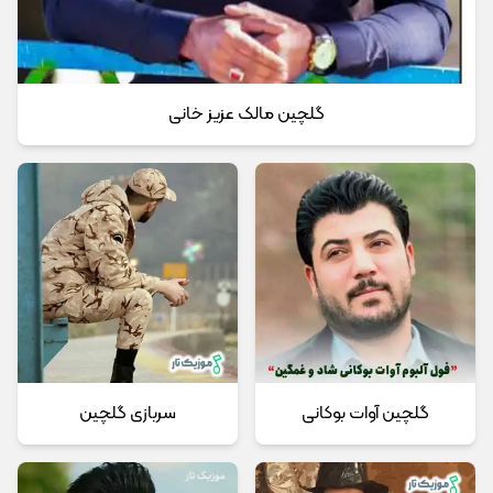
گلچین مالک عزیز خانی
گلچین آوات بوکانی
سربازی گلچین