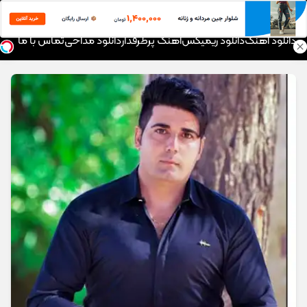
موزیک تار
دانلود آهنگ
دانلود ریمیکس
آهنگ پرطرفدار
دانلود مداحی
تماس با ما