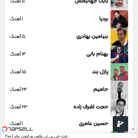
بابک جهانبخش
10 آهنگ
بردیا
1 آهنگ
بنیامین بهادری
5 آهنگ
بهنام بانی
14 آهنگ
پازل بند
15 آهنگ
حامیم
24 آهنگ
حجت اشرف زاده
23 آهنگ
حسین عامری
1 آهنگ
چت جی پی تی پلاس رو ارزون بخر | ۲۰۰