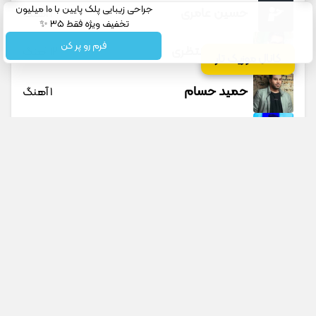
جراحی زیبایی پلک پایین با 10 میلیون
حسین عامری
1 آهنگ
تخفیف ویژه فقط 35 ✨
فرم رو پر کن
حسین منتظری
12 آهنگ
کانال موزیک تار
حمید حسام
1 آهنگ
حمید عسکری
9 آهنگ
حمید هیراد
45 آهنگ
دانوش
9 آهنگ
داوود یونسی
40 آهنگ
جستجو در سایت
جستجو در گوگل
راغب
27 آهنگ
پیشنهادی