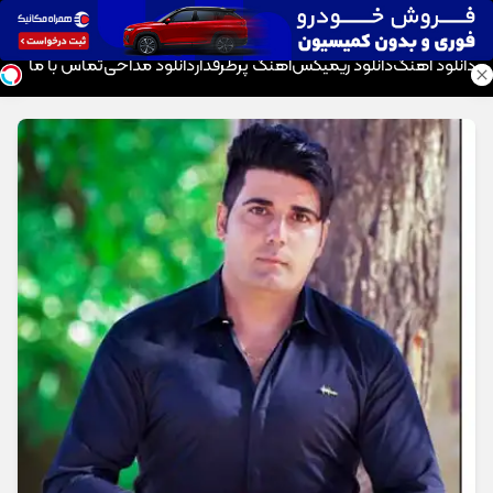
موزیک تار
دانلود آهنگ
دانلود ریمیکس
آهنگ پرطرفدار
دانلود مداحی
تماس با ما