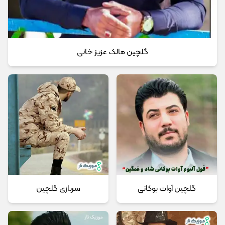
گلچین مالک عزیز خانی
گلچین آوات بوکانی
سربازی گلچین