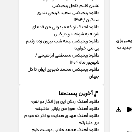
نشین قلبم کامل ریمیکس
دانلود ریمیکس سعید کریمی بندری
سنگین / 1404
دانلود اهنگ تو که میدونی من قدمای
شونه به شونه + ریمیکس
می برای
دانلود ریمیکس نیمه شب بیرون زدم رفتم
جدید به
پی می خواریم
دانلود ریمیکس مصطفی ابراهیمی /
شهریور ماه 1404
دانلود ریمیکس محمد کجوری ایران تا کل
جهان
آخرین پست‌ها
دانلود آهنگ اردلان این روزا انگار دو نفرم
دانلود آهنگ اهورا من یارالی عاشیقم
دانلود آهنگ مهدی هدایت بو اگر که مردم
دی دنیا رتم
دانلود آهنگ محمد ملایی دوﺳﺖ دارم