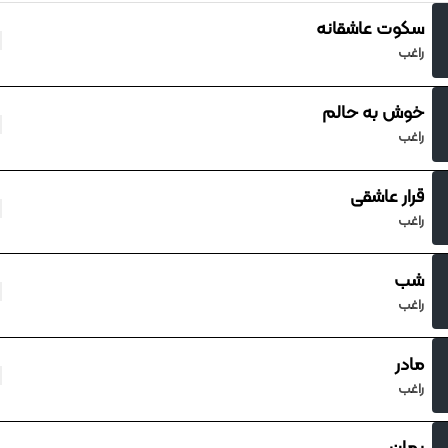
سکوت عاشقانه
راغب
خوش به حالم
راغب
قرار عاشقی
راغب
شب
راغب
مادر
راغب