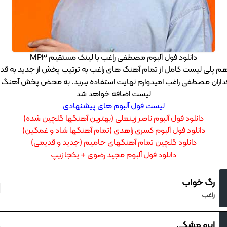
دانلود فول آلبوم مصطفی راغب با لینک مستقیم MP3
م پلی لیست کامل از تمام آهنگ های راغب به ترتیب پخش از جدید به قدی
اران مصطفی راغب امیدوارم نهایت استفاده ببرید. به محض پخش آهنگ 
لیست اضافه خواهد شد
لیست فول آلبوم های پیشنهادی
دانلود فول آلبوم ناصر زینعلی (بهترین آهنگها گلچین شده)
دانلود فول آلبوم کسری زاهدی (تمام آهنگها شاد و غمگین)
دانلود گلچین تمام آهنگهای حامیم (جدید و قدیمی)
دانلود فول آلبوم مجید رضوی + یکجا زیپ
رگ خواب
راغب
ابرو مشکی