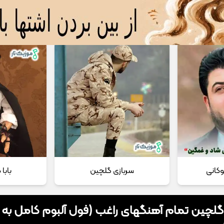
 مداحی
تماس با ما
وکانی
سربازی گلچین
بابا
 گلچین تمام آهنگهای راغب (فول آلبوم کامل به 