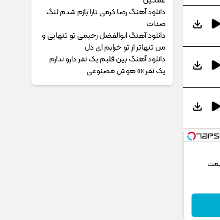
غمگین
دانلود آهنگ رضا کرمی تارا بازم شدم لنگ
صدات
دانلود آهنگ ابوالفضل رحیمی ﺗﻮ ﺗﻨﻬﺎﻳﻰ و
ﻣﻦ ﺗﻨﻬﺎﺗﺮ از ﺗﻮ ﺧﺮاﺑﻢ ای دل
دانلود آهنگ بین قلبم یک نفر دارو ندارم
یک نفر »» هوش مصنوعی
یمت