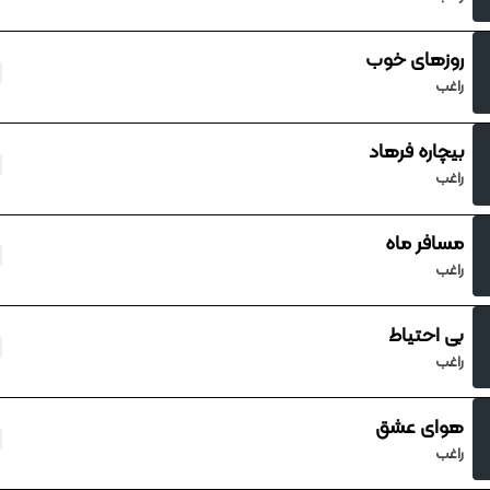
روزهای خوب
راغب
بیچاره فرهاد
راغب
مسافر ماه
راغب
بی احتیاط
راغب
هوای عشق
راغب