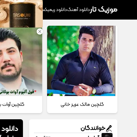
موزیک تار
دانلود آهنگ
دانلود ریمیکس
آهنگ پرطرفدار
دانلود
گلچین مالک عزیز خانی
گلچین آوات ب
دانلود
خوانندگان