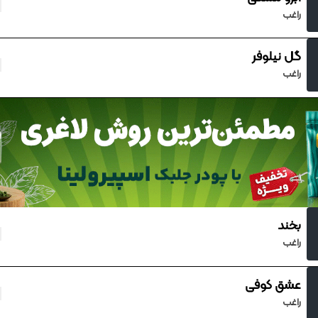
راغب
گل نیلوفر
راغب
بخند
راغب
عشق کوفی
راغب