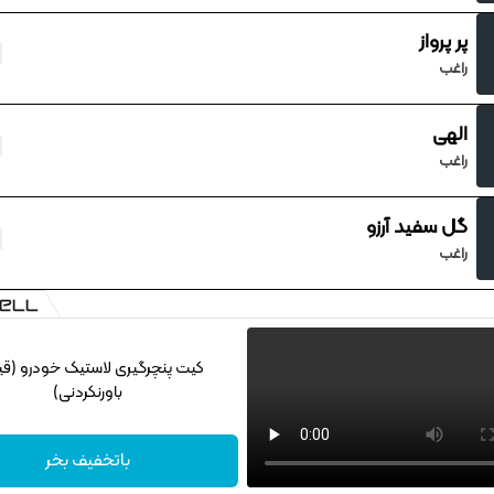
پر پرواز
راغب
الهی
راغب
گل سفید آرزو
راغب
کیت پنچرگیری لاستیک خودرو (ق
باورنکردنی)
باتخفیف بخر