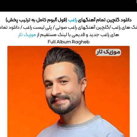
دانلود گلچین تمام آهنگهای
راغب
(فول آلبوم کامل به ترتیب پخش)
نگ های راغب /گلچین آهنگهای راغب صوتی / پلی لیست راغب / دانلود تم
های راغب جدید و قدیمی با لینک مستقیم از
موزیک تار
Full Album Ragheb