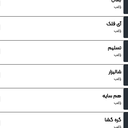
بمان
راغب
آی فلک
راغب
تسلیم
راغب
شالیزار
راغب
هم سایه
راغب
گره گشا
راغب