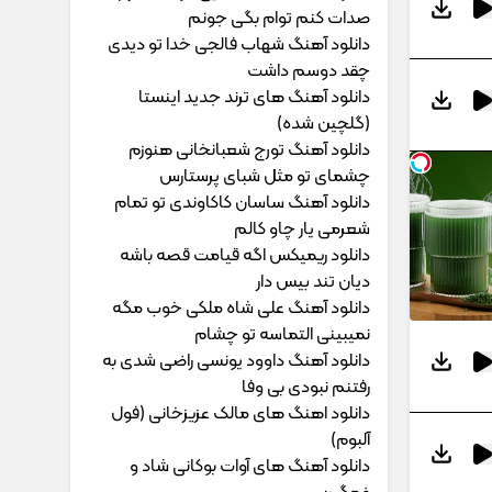
ﺻﺪات ﻛﻨﻢ ﺗﻮام ﺑﮕﻰ ﺟﻮﻧﻢ
دانلود آهنگ شهاب فالجی خدا تو دیدی
چقد دوسم داشت
دانلود آهنگ های ترند جدید اینستا
(گلچین شده)
دانلود آهنگ تورج شعبانخانی هنوزم
چشمای تو مثل شبای پرستارس
دانلود آهنگ ساسان کاکاوندی تو تمام
شعرمی یار چاو کالم
دانلود ریمیکس اگه قیامت قصه باشه
دیان تند بیس دار
دانلود آهنگ علی شاه ملکی خوب مگه
نمیبینی التماسه تو چشام
دانلود آهنگ داوود یونسی راﺿﻰ ﺷﺪی ﺑﻪ
رﻓﺘﻨﻢ ﻧﺒﻮدی ﺑﻰ وﻓﺎ
دانلود اهنگ های مالک عزیزخانی (فول
آلبوم)
دانلود آهنگ های آوات بوکانی شاد و