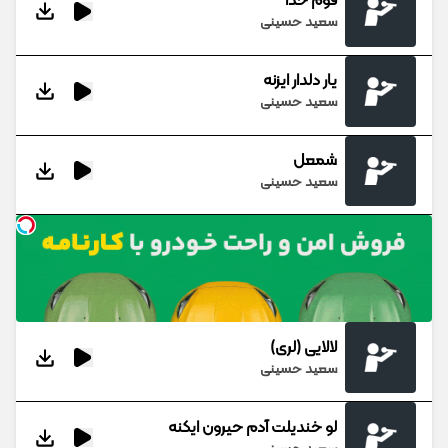
قوم خدا
سعید حسینی
یار دلدار ایزنه
سعید حسینی
شمعل
سعید حسینی
لالایی (لری)
سعید حسینی
لو خندیلت آدم حیرون ایکنه