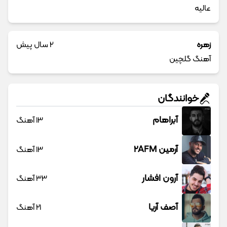
عالیه
زهره
2 سال پیش
آهنگ گلچین
خوانندگان
آبراهام
13 آهنگ
آرمین 2AFM
13 آهنگ
آرون افشار
33 آهنگ
آصف آریا
21 آهنگ