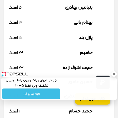
بنیامین بهادری
5 آهنگ
بهنام بانی
14 آهنگ
پازل بند
15 آهنگ
حامیم
24 آهنگ
حجت اشرف زاده
23 آهنگ
جراحی زیبایی پلک پایین با 10 میلیون
حسین عامری
1 آهنگ
تخفیف ویژه فقط 35 ✨
فرم رو پر کن
حسین منتظری
12 آهنگ
کانال موزیک تار
حمید حسام
1 آهنگ