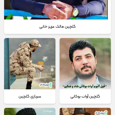
گلچین مالک عزیز خانی
گلچین آوات بوکانی
سربازی گلچین