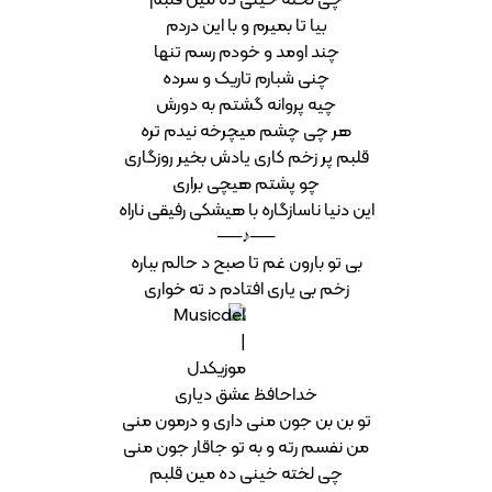
ﭼﻰ ﻟﺨﺘﻪ ﺧﻴﻨﻰ ده ﻣﻴﻦ ﻗﻠﺒﻢ
ﺑﻴﺎ ﺗﺎ ﺑﻤﻴﺮم و ﺑﺎ اﻳﻦ دردم
ﭼﻨﺪ اوﻣﺪ و ﺧﻮدم رﺳﻢ ﺗﻨﻬﺎ
ﭼﻨﻰ ﺷﺒﺎرم ﺗﺎرﻳﮏ و ﺳﺮده
ﭼﻴﻪ ﭘﺮواﻧﻪ ﮔﺸﺘﻢ ﺑﻪ دورش
ﻫﺮ ﭼﻰ ﭼﺸﻢ ﻣﻴﭽﺮﺧﻪ ﻧﻴﺪم ﺗﺮه
ﻗﻠﺒﻢ ﭘﺮ زﺧﻢ ﻛﺎری ﻳﺎدش ﺑﺨﻴﺮ روزﮔﺎری
ﭼﻮ ﭘﺸﺘﻢ ﻫﻴﭽﻰ ﺑﺮاری
اﻳﻦ دﻧﻴﺎ ﻧﺎﺳﺎزﮔﺎره ﺑﺎ ﻫﻴﺸﻜﻰ رﻓﻴﻘﻰ ﻧﺎراه
──♪──
ﺑﻰ ﺗﻮ ﺑﺎرون ﻏﻢ ﺗﺎ ﺻﺒﺢ د ﺣﺎﻟﻢ ﺑﺒﺎره
زﺧﻢ ﺑﻰ ﻳﺎری اﻓﺘﺎدم د ﺗﻪ ﺧﻮاری
ﺧﺪاﺣﺎﻓﻆ ﻋﺸﻖ دﻳﺎری
ﺗﻮ ﺑﻦ ﺑﻦ ﺟﻮن ﻣﻨﻰ داری و درﻣﻮن ﻣﻨﻰ
ﻣﻦ ﻧﻔﺴﻢ رﺗﻪ و ﺑﻪ ﺗﻮ ﺟﺎﻗﺎر ﺟﻮن ﻣﻨﻰ
ﭼﻰ ﻟﺨﺘﻪ ﺧﻴﻨﻰ ده ﻣﻴﻦ ﻗﻠﺒﻢ