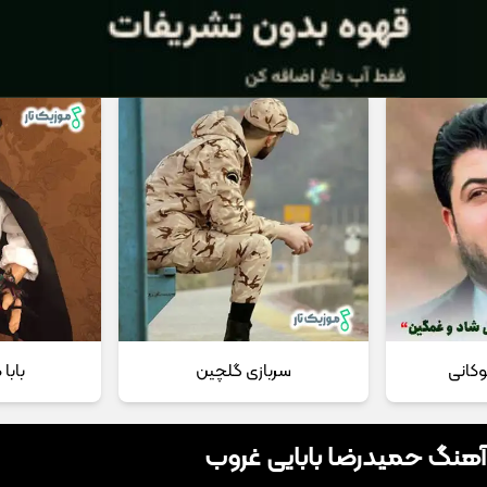
 مداحی
تماس با ما
وکانی
سربازی گلچین
بابا
 آهنگ حمیدرضا بابایی غروب