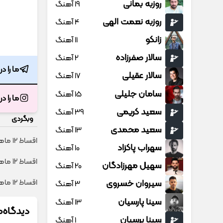
روزبه بمانی
19 آهنگ
روزبه نعمت الهی
4 آهنگ
زانکو
11 آهنگ
سالار صفرزاده
2 آهنگ
ما را د
سالار عقیلی
17 آهنگ
سامان جلیلی
15 آهنگ
ما را د
سعید کریمی
39 آهنگ
وبگردی
سعید محمدی
13 آهنگ
اقساط ۱۲ ماهه ایمپلنت 🦷 بدون چک و ضامن ✅
سهراب پاکزاد
10 آهنگ
اقساط 12 ماهه + گارانتی شرکتی؛ ایمپلنت بدون چک و ضامن ✨
سهیل مهرزادگان
20 آهنگ
سیروان خسروی
اقساط ۱۲ ماهه ایمپلنت 🦷 بدون چک و ضامن؛ همین امروز اقدام کن ✅
3 آهنگ
سینا پارسیان
13 آهنگ
دیدگاه‌ه
سینا پرسیان
1 آهنگ