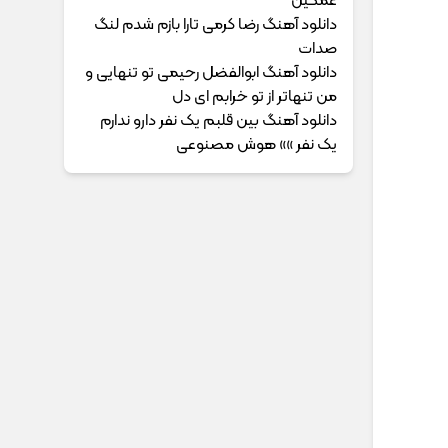
غمگین
دانلود آهنگ رضا کرمی تارا بازم شدم لنگ
صدات
دانلود آهنگ ابوالفضل رحیمی ﺗﻮ ﺗﻨﻬﺎﻳﻰ و
ﻣﻦ ﺗﻨﻬﺎﺗﺮ از ﺗﻮ ﺧﺮاﺑﻢ ای دل
دانلود آهنگ بین قلبم یک نفر دارو ندارم
یک نفر »» هوش مصنوعی