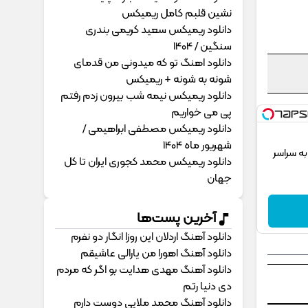
نشین قلبم کامل ریمیکس
دانلود ریمیکس سعید کریمی بندری
سنگین / 1404
دانلود اهنگ تو که میدونی من قدمای
شونه به شونه + ریمیکس
دانلود ریمیکس نیمه شب بیرون زدم رفتم
پی می خواریم
دانلود ریمیکس مصطفی ابراهیمی /
شهریور ماه 1404
به سراسر
دانلود ریمیکس محمد کجوری ایران تا کل
جهان
آخرین پست‌ها
دانلود آهنگ اردلان این روزا انگار دو نفرم
دانلود آهنگ اهورا من یارالی عاشیقم
دانلود آهنگ مهدی هدایت بو اگر که مردم
دی دنیا رتم
دانلود آهنگ محمد ملایی دوﺳﺖ دارم