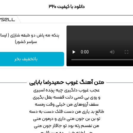
دانلود با کیفیت 320
پنکه مه پاش دو طبقه شارژی ( ارسا
سراسر کشور)
باتخفیف بخر
متن آهنگ غروب حمیدرضا بابایی
ﻋﺠﺐ ﻏﺮوب دﻟﮕﻴﺮی ﭼﻴﻪ ﭘﺮﻧﺪه اﺳﻴﺮی
و روی ﺑﻰ ﻛﺴﻰ دﻟﺖ ﻗﻔﺴﻪ ﺑﻐﻞ ﺑﮕﻴﺮی
ﺳﻘﻒ آرزوﻫﺎی ﻣﻦ ﺧﻴﻠﻰ وﻗﺖ رﻣﺴﻪ
ﻃﺎﻟﻊ ﺑﺪ ﻳﺎری ﻣﻦ دﺳﺖ ﻓﻠﮏ دﺳﺖ ﺑﻪ دﺳﻪ
ﺗﻮ ﺑﻦ ﺑﻦ ﺟﻮن ﻣﻨﻰ داری و درﻣﻮن ﻣﻨﻰ
ﻣﻦ ﻧﻔﺴﻢ رﺗﻪ ﺑﻮد ﺗﻮ ﺟﺎﻗﺎر ﺟﻮن ﻣﻨﻰ