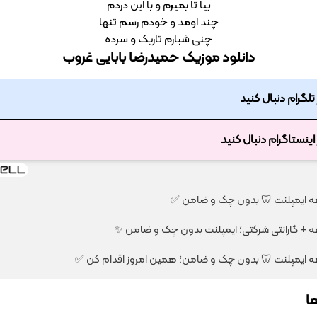
ﺑﻴﺎ ﺗﺎ ﺑﻤﻴﺮم و ﺑﺎ اﻳﻦ دردم
ﭼﻨﺪ اوﻣﺪ و ﺧﻮدم رﺳﻢ ﺗﻨﻬﺎ
ﭼﻨﻰ ﺷﺒﺎرم ﺗﺎرﻳﮏ و ﺳﺮده
دانلود موزیک حمیدرضا بابایی غروب
ر تلگرام دنبال کنید
ر اینستاگرام دنبال کنید
ا