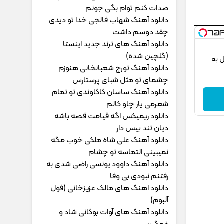
ﺻﺪات ﻛﻨﻢ ﺗﻮام ﺑﮕﻰ ﺟﻮﻧﻢ
دانلود آهنگ شهاب فالجی خدا تو دیدی
چقد دوسم داشت
دانلود آهنگ های ترند جدید اینستا
(گلچین شده)
ل به
دانلود آهنگ تورج شعبانخانی هنوزم
چشمای تو مثل شبای پرستارس
دانلود آهنگ ساسان کاکاوندی تو تمام
شعرمی یار چاو کالم
دانلود ریمیکس اگه قیامت قصه باشه
دیان تند بیس دار
دانلود آهنگ علی شاه ملکی خوب مگه
نمیبینی التماسه تو چشام
دانلود آهنگ داوود یونسی راﺿﻰ ﺷﺪی ﺑﻪ
رﻓﺘﻨﻢ ﻧﺒﻮدی ﺑﻰ وﻓﺎ
دانلود اهنگ های مالک عزیزخانی (فول
آلبوم)
دانلود آهنگ های آوات بوکانی شاد و