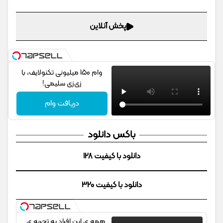
پخش آنلاین
وام 150 میلیونی تکنولایف، با
زی‌زی سلیمی!
دریافت وام
باکس دانلود
دانلود با کیفیت 128
دانلود با کیفیت 320
همه ی این افراد یه تجربه ی