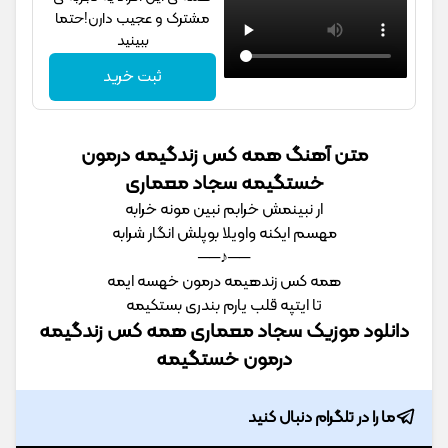
مشترک و عجیب دارن!حتما
ببینید
ثبت خرید
متن آهنگ همه کس زندگیمه درمون
خستگیمه سجاد معماری
ار ﻧﺒﻴﻨﻤﺶ ﺧﺮاﺑﻢ ﻧﺒﻴﻦ ﻣﻮﻧﻪ ﺧﺮاﺑﻪ
ﻣﻬﺴﻢ اﻳﻜﻨﻪ واوﻳﻠﺎ ﺑﻮﭘﻠﺶ اﻧﮕﺎر ﺷﺮاﺑﻪ
──♪──
ﻫﻤﻪ ﻛﺲ زﻧﺪﻫﻴﻤﻪ درﻣﻮن ﺧﻬﺴﻪ اﻳﻤﻪ
ﺗﺎ اﻳﺘﭙﻪ ﻗﻠﺐ ﻳﺎرم ﺑﻨﺪری ﺑﺴﺘﻜﻴﻤﻪ
دانلود موزیک سجاد معماری همه کس زندگیمه
درمون خستگیمه
ما را در تلگرام دنبال کنید