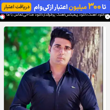
موزیک تار
دانلود آهنگ
دانلود ریمیکس
آهنگ پرطرفدار
دانلود مداحی
تماس با ما