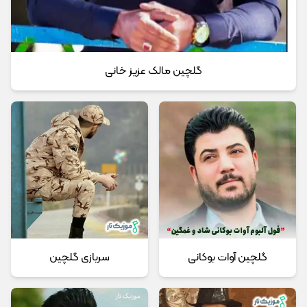
گلچین مالک عزیز خانی
گلچین آوات بوکانی
سربازی گلچین