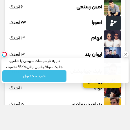
امین رستمی
6 آهنگ
اهورا
23 آهنگ
ایهام
13 آهنگ
ایوان بند
13 آهنگ
تار به تار موهات مهمن!با شامپو
جلبک،مواظبشون باش45% تخفیف
بابک جهانبخش
10 آهنگ
خرید محصول
کانال موزیک تار
بردیا
1 آهنگ
بنیامین بهادری
5 آهنگ
بهنام بانی
14 آهنگ