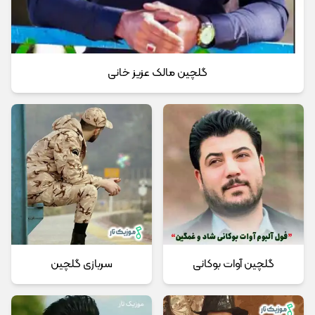
گلچین مالک عزیز خانی
گلچین آوات بوکانی
سربازی گلچین