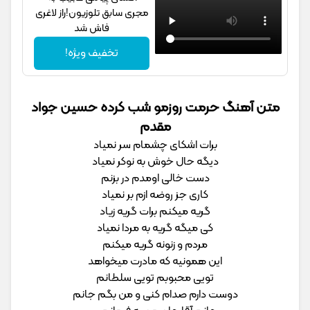
مجری سابق تلوزیون!راز لاغری
فاش شد
تخفیف ویژه!
متن آهنگ حرمت روزمو شب کرده حسین جواد
مقدم
برات اشکای چشمام سر نمیاد
دیگه حال خوش به نوکر نمیاد
دست خالی اومدم در بزنم
کاری جز روضه ازم بر نمیاد
گریه میکنم برات گریه زیاد
کی میگه گریه به مردا نمیاد
مردم و زنونه گریه میکنم
این همونیه که مادرت میخواهد
تویی محبوبم تویی سلطانم
دوست دارم صدام کنی و من بگم جانم