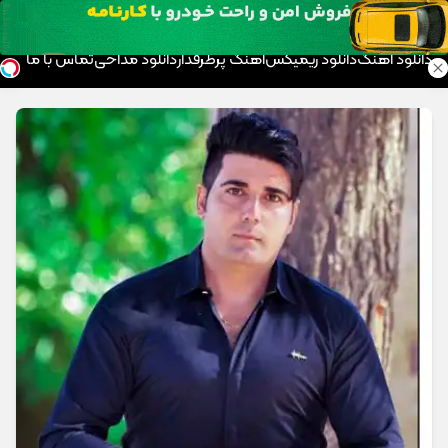
موزیک تار
دانلود آهنگ
دانلود ریمیکس
آهنگ پرطرفدار
دانلود مداحی
تماس با ما