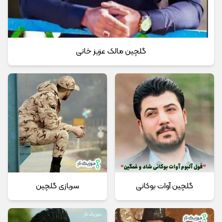
گلچین مالک عزیز خانی
گلچین آوات بوکانی
سربازی گلچین