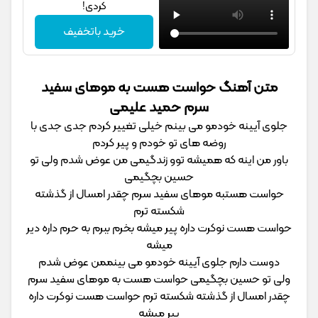
کردی!
خرید باتخفیف
متن آهنگ حواست هست به موهای سفید
سرم حمید علیمی
ﺟﻠﻮی آﻳﻴﻨﻪ ﺧﻮدﻣﻮ ﻣﻰ ﺑﻴﻨﻢ ﺧﻴﻠﻰ ﺗﻐﻴﻴﺮ ﻛﺮدم ﺟﺪی ﺟﺪی ﺑﺎ
روﺿﻪ ﻫﺎی ﺗﻮ ﺧﻮدم و ﭘﻴﺮ ﻛﺮدم
ﺑﺎور ﻣﻦ اﻳﻨﻪ ﻛﻪ ﻫﻤﻴﺸﻪ ﺗﻮو زﻧﺪﮔﻴﻤﻰ ﻣﻦ ﻋﻮض ﺷﺪم وﻟﻰ ﺗﻮ
ﺣﺴﻴﻦ ﺑﭽﮕﻴﻤﻰ
ﺣﻮاﺳﺖ ﻫﺴﺘﺒﻪ ﻣﻮﻫﺎی ﺳﻔﻴﺪ ﺳﺮم ﭼﻘﺪر اﻣﺴﺎل از ﮔﺬﺷﺘﻪ
ﺷﻜﺴﺘﻪ ﺗﺮم
ﺣﻮاﺳﺖ ﻫﺴﺖ ﻧﻮﻛﺮت داره ﭘﻴﺮ ﻣﻴﺸﻪ ﺑﺨﺮم ﺑﺒﺮم ﺑﻪ ﺣﺮم داره دﻳﺮ
ﻣﻴﺸﻪ
دوﺳﺖ دارم ﺟﻠﻮی آﻳﻴﻨﻪ ﺧﻮدﻣﻮ ﻣﻰ ﺑﻴﻨﻤﻤﻦ ﻋﻮض ﺷﺪم
وﻟﻰ ﺗﻮ ﺣﺴﻴﻦ ﺑﭽﮕﻴﻤﻰ ﺣﻮاﺳﺖ ﻫﺴﺖ ﺑﻪ ﻣﻮﻫﺎی ﺳﻔﻴﺪ ﺳﺮم
ﭼﻘﺪر اﻣﺴﺎل از ﮔﺬﺷﺘﻪ ﺷﻜﺴﺘﻪ ﺗﺮم ﺣﻮاﺳﺖ ﻫﺴﺖ ﻧﻮﻛﺮت داره
ﭘﻴﺮ ﻣﻴﺸﻪ