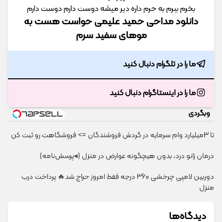
ﺑﺨﺮم ﺑﺒﺮم ﺑﻪ ﺣﺮم داره دﻳﺮ ﻣﻴﺸﻪ دوﺳﺖ دارم دوﺳﺖ دارم
دانلود مداحی حمید علیمی حواست هست به
موهای سفید سرم
ما را در تلگرام دنبال کنید
ما را در اینستاگرام دنبال کنید
وبگردی
تا 3میلیارد وام سرمایه در گردش فروشندگان => فروشگاهت رو ثبت کن
درمان زانو درد، بدون هیچگونه عوارض در منزل (◂پرسش‌نامه)
دوربین لامپی چرخشی 360 درجه فقط امروز حراج شد🔥 پرداخت درب
منزل
دیدگاه‌ها