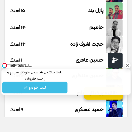
پازل بند
15 آهنگ
حامیم
24 آهنگ
حجت اشرف زاده
23 آهنگ
حسین عامری
1 آهنگ
ابنجا ماشین شاهین خودتو سریع و
حسین منتظری
12 آهنگ
راحت بفروش
ثبت خودرو ✅
حمید حسام
1 آهنگ
کانال موزیک تار
حمید عسکری
9 آهنگ
حمید هیراد
45 آهنگ