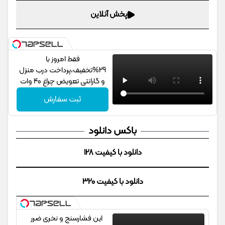
پخش آنلاین
فقط امروز با
29%تخفیف،پرداخت درب منزل
و گارانتی تعویض چراغ 40 وات
بخر
ثبت سفارش
باکس دانلود
دانلود با کیفیت 128
دانلود با کیفیت 320
این فشارسنج و نخری ضرر