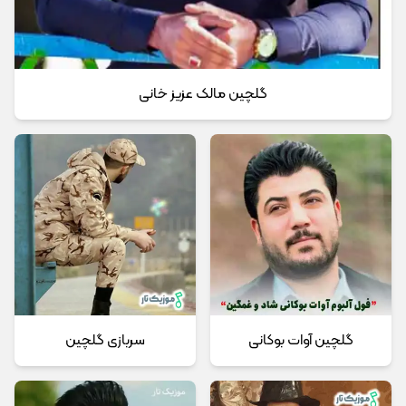
گلچین مالک عزیز خانی
گلچین آوات بوکانی
سربازی گلچین