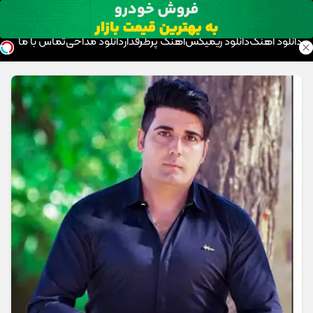
موزیک تار
دانلود آهنگ
دانلود ریمیکس
آهنگ پرطرفدار
دانلود مداحی
تماس با ما