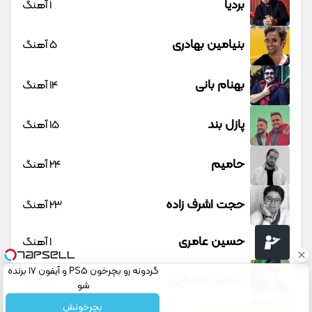
بردیا
1 آهنگ
بنیامین بهادری
5 آهنگ
بهنام بانی
14 آهنگ
پازل بند
15 آهنگ
حامیم
24 آهنگ
حجت اشرف زاده
23 آهنگ
حسین عامری
1 آهنگ
گردونه رو بچرخون PS5 و آیفون 17 برنده
حسین منتظری
12 آهنگ
شو
بچرخونش