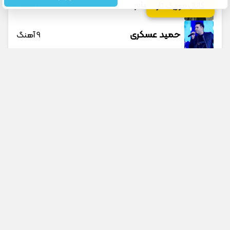
حمید حسام
1 آهنگ
کانال موزیک تار
حمید عسکری
9 آهنگ
حمید هیراد
45 آهنگ
دانوش
9 آهنگ
داوود یونسی
40 آهنگ
راغب
27 آهنگ
جستجو در سایت
جستجو در گوگل
رامین تجنگی
11 آهنگ
پیشنهادی
رامین کرمی
18 آهنگ
این روزا انگار دو نفرم اردلان