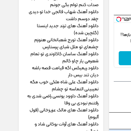
ﺻﺪات ﻛﻨﻢ ﺗﻮام ﺑﮕﻰ ﺟﻮﻧﻢ
دانلود آهنگ شهاب فالجی خدا تو دیدی
چقد دوسم داشت
دانلود آهنگ های ترند جدید اینستا
(گلچین شده)
‌ها!!
دانلود آهنگ تورج شعبانخانی هنوزم
چشمای تو مثل شبای پرستارس
دانلود آهنگ ساسان کاکاوندی تو تمام
شعرمی یار چاو کالم
دانلود ریمیکس اگه قیامت قصه باشه
دیان تند بیس دار
دانلود آهنگ علی شاه ملکی خوب مگه
نمیبینی التماسه تو چشام
دانلود آهنگ داوود یونسی راﺿﻰ ﺷﺪی ﺑﻪ
رﻓﺘﻨﻢ ﻧﺒﻮدی ﺑﻰ وﻓﺎ
دانلود اهنگ های مالک عزیزخانی (فول
آلبوم)
دانلود آهنگ های آوات بوکانی شاد و