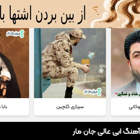
 مداحی
تماس با ما
وکانی
سربازی گلچین
بابا
آهنگ ابی عالی جان مار