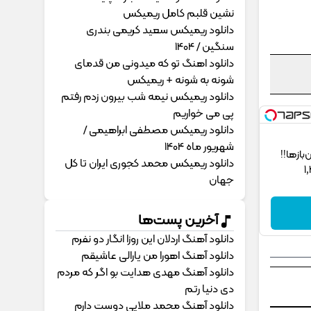
نشین قلبم کامل ریمیکس
دانلود ریمیکس سعید کریمی بندری
سنگین / 1404
دانلود اهنگ تو که میدونی من قدمای
شونه به شونه + ریمیکس
دانلود ریمیکس نیمه شب بیرون زدم رفتم
پی می خواریم
دانلود ریمیکس مصطفی ابراهیمی /
شهریور ماه 1404
ز‌ها!!
دانلود ریمیکس محمد کجوری ایران تا کل
جهان
آخرین پست‌ها
دانلود آهنگ اردلان این روزا انگار دو نفرم
دانلود آهنگ اهورا من یارالی عاشیقم
دانلود آهنگ مهدی هدایت بو اگر که مردم
دی دنیا رتم
دانلود آهنگ محمد ملایی دوﺳﺖ دارم