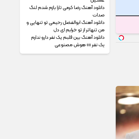
غمگین
دانلود آهنگ رضا کرمی تارا بازم شدم لنگ
صدات
دانلود آهنگ ابوالفضل رحیمی ﺗﻮ ﺗﻨﻬﺎﻳﻰ و
ﻣﻦ ﺗﻨﻬﺎﺗﺮ از ﺗﻮ ﺧﺮاﺑﻢ ای دل
دانلود آهنگ بین قلبم یک نفر دارو ندارم
یک نفر »» هوش مصنوعی