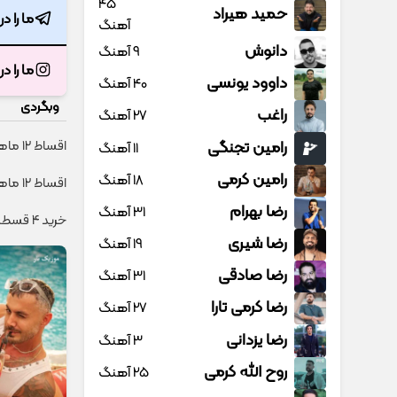
45
حمید هیراد
ما را د
آهنگ
دانوش
9 آهنگ
ما را د
داوود یونسی
40 آهنگ
وبگردی
راغب
27 آهنگ
رامین تجنگی
اقساط ۱۲ ماهه ایمپلنت 🦷 بدون چک و ضامن ✅
11 آهنگ
رامین کرمی
18 آهنگ
اقساط ۱۲ ماهه ایمپلنت 🦷 بدون چک و ضامن؛ همین امروز اقدام کن ✅
رضا بهرام
31 آهنگ
خرید 4 قسطه اینترنت پیشگامان ☎️ بدون نیاز به تلفن
رضا شیری
19 آهنگ
رضا صادقی
31 آهنگ
رضا کرمی تارا
27 آهنگ
رضا یزدانی
3 آهنگ
روح الله کرمی
25 آهنگ