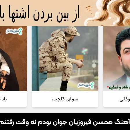
 مداحی
تماس با ما
وکانی
سربازی گلچین
بابا
 آهنگ محسن فیروزیان جوان بودم نه وقت رفتنم 