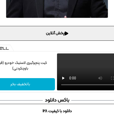
پخش آنلاین
کیت پنچرگیری لاستیک خودرو (ق
باورنکردنی)
باتخفیف بخر
باکس دانلود
دانلود با کیفیت 128