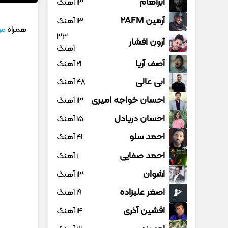
آبراهام
13 آهنگ
آرمین 2AFM
13 آهنگ
همراه
مو
33
آرون افشار
آهنگ
آصف آریا
21 آهنگ
ابی عالی
48 آهنگ
احسان خواجه امیری
13 آهنگ
احسان دریادل
15 آهنگ
احمد سلو
41 آهنگ
احمد صفایی
1 آهنگ
اشوان
13 آهنگ
اصغر علیزاده
19 آهنگ
افشین آذری
14 آهنگ