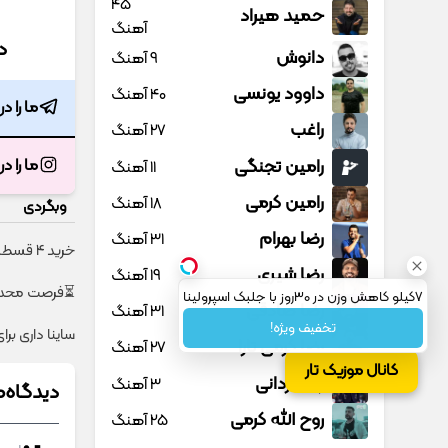
45
حمید هیراد
آهنگ
د
دانوش
9 آهنگ
داوود یونسی
40 آهنگ
ما را د
راغب
27 آهنگ
رامین تجنگی
ما را د
11 آهنگ
رامین کرمی
18 آهنگ
وبگردی
رضا بهرام
31 آهنگ
خرید 4 قسطه اینترنت پیشگامان ☎️ بدون نیاز به تلفن
رضا شیری
19 آهنگ
⏳فرصت محدود!! 3000گیگ اینترنت خانگی 180 روزه ف
7کیلو کاهش وزن در 30روز با جلبک اسپرولینا
رضا صادقی
31 آهنگ
تخفیف ویژه!
ساینا داری بر
رضا کرمی تارا
27 آهنگ
کانال موزیک تار
رضا یزدانی
3 آهنگ
دیدگاه‌ه
روح الله کرمی
25 آهنگ