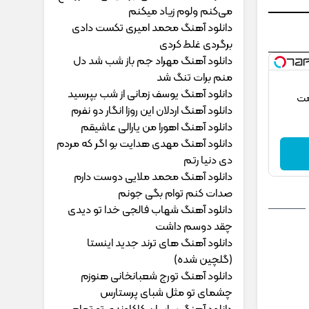
می‌کنم ولوم زیاد میکنم
دانلود آهنگ محمد امیری ﺗﻜﺴﺖ دادی
ﺑﺮﮔﺮدی ﻏﻠﻄ ﻛﺮدی
دانلود آهنگ مهراد جم ﺑﺎز ﺷﺐ ﺷﺪ دل
ﻣﻨﻢ ﺑﺮات ﺗﻨﮓ ﺷﺪ
دانلود آهنگ یوسف زمانی از شب بپرسید
مت
دانلود آهنگ اردلان این روزا انگار دو نفرم
دانلود آهنگ اهورا من یارالی عاشیقم
دانلود آهنگ مهدی هدایت بو اگر که مردم
دی دنیا رتم
دانلود آهنگ محمد ملایی دوﺳﺖ دارم
ﺻﺪات ﻛﻨﻢ ﺗﻮام ﺑﮕﻰ ﺟﻮﻧﻢ
دانلود آهنگ شهاب فالجی خدا تو دیدی
چقد دوسم داشت
دانلود آهنگ های ترند جدید اینستا
(گلچین شده)
دانلود آهنگ تورج شعبانخانی هنوزم
چشمای تو مثل شبای پرستارس