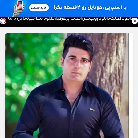
موزیک تار
دانلود آهنگ
دانلود ریمیکس
آهنگ پرطرفدار
دانلود مداحی
تماس با ما