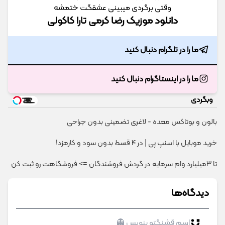
وﻗﺘﻰ ﺑﺮﮔﺮدی ﻣﻴﺒﻴﻨﻰ ﻋﺸﻘﮕﺖ ﺧﺘﻤﺸﻪ
دانلود موزیک رضا کرمی تارا کاکولی
ما را در تلگرام دنبال کنید
ما را در اینستاگرام دنبال کنید
وبگردی
بالون و بوتاکس معده - لاغری تضمینی بدون جراحی
خرید موبایل با اسنپ پی | در ۴ قسط بدون سود و کارمزد!
تا 3میلیارد وام سرمایه در گردش فروشندگان => فروشگاهت رو ثبت کن
دیدگاه‌ها