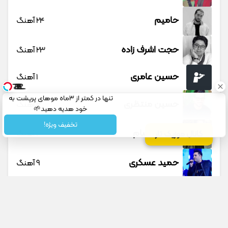
حامیم
24 آهنگ
حجت اشرف زاده
23 آهنگ
حسین عامری
1 آهنگ
تنها در کمتر از 3ماه موهای پرپشت به
حسین منتظری
12 آهنگ
خود هدیه دهید🌱
شامپوجلبک40%تخفیف
تخفیف ویژه!
حمید حسام
1 آهنگ
کانال موزیک تار
حمید عسکری
9 آهنگ
حمید هیراد
45 آهنگ
دانوش
9 آهنگ