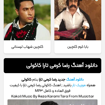
بابا کرم گلچین
گلچین شهاب لرستانی
دانلود آهنگ رضا کرمی تارا کاکولی
دانلود آهنگ
جدید رضا کرمی تارا
بنام
کاکولی
همراه
موزیک تار
باشید ; اهنگ کاکولی رضا کرمی تارا با کیفیت
فوق العاده و کامل MP3
Kakoli Music By Reza Karami Tara From Musictar