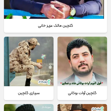
گلچین مالک عزیز خانی
گلچین آوات بوکانی
سربازی گلچین