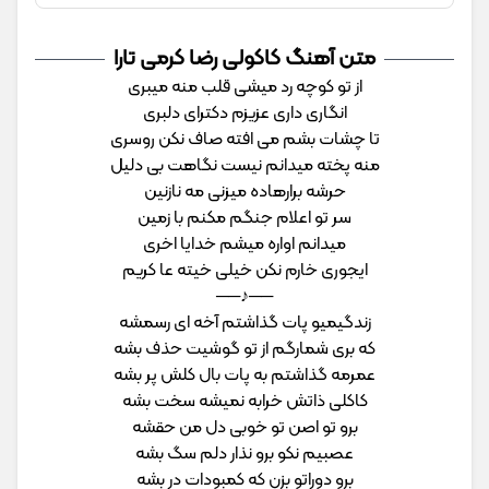
متن آهنگ کاکولی رضا کرمی تارا
از ﺗﻮ ﻛﻮﭼﻪ رد ﻣﻴﺸﻰ ﻗﻠﺐ ﻣﻨﻪ ﻣﻴﺒﺮی
اﻧﮕﺎری داری ﻋﺰﻳﺰم دﻛﺘﺮای دﻟﺒﺮی
ﺗﺎ ﭼﺸﺎت ﺑﺸﻢ ﻣﻰ اﻓﺘﻪ ﺻﺎف ﻧﻜﻦ روﺳﺮی
ﻣﻨﻪ ﭘﺨﺘﻪ ﻣﻴﺪاﻧﻢ ﻧﻴﺴﺖ ﻧﮕﺎﻫﺖ ﺑﻰ دﻟﻴﻞ
ﺣﺮﺷﻪ ﺑﺮارﻫﺎده ﻣﻴﺰﻧﻰ ﻣﻪ ﻧﺎزﻧﻴﻦ
ﺳﺮ ﺗﻮ اﻋﻠﺎم ﺟﻨﮕﻢ ﻣﻜﻨﻢ ﺑﺎ زﻣﻴﻦ
ﻣﻴﺪاﻧﻢ اواره ﻣﻴﺸﻢ ﺧﺪاﻳﺎ اﺧﺮی
اﻳﺠﻮری ﺧﺎرم ﻧﻜﻦ ﺧﻴﻠﻰ ﺧﻴﺘﻪ ﻋﺎ ﻛﺮﻳﻢ
──♪──
زﻧﺪﮔﻴﻤﻴﻮ ﭘﺎت ﮔﺬاﺷﺘﻢ آﺧﻪ ای رﺳﻤﺸﻪ
ﻛﻪ ﺑﺮی ﺷﻤﺎرﮔﻢ از ﺗﻮ ﮔﻮﺷﻴﺖ ﺣﺬف ﺑﺸﻪ
ﻋﻤﺮﻣﻪ ﮔﺬاﺷﺘﻢ ﺑﻪ ﭘﺎت ﺑﺎل ﻛﻠﺶ ﭘﺮ ﺑﺸﻪ
ﻛﺎﻛﻠﻰ ذاﺗﺶ ﺧﺮاﺑﻪ ﻧﻤﻴﺸﻪ ﺳﺨﺖ ﺑﺸﻪ
ﺑﺮو ﺗﻮ اﺻﻦ ﺗﻮ ﺧﻮﺑﻰ دل ﻣﻦ ﺣﻘﺸﻪ
ﻋﺼﺒﻴﻢ ﻧﻜﻮ ﺑﺮو ﻧﺬار دﻟﻢ ﺳﮓ ﺑﺸﻪ
ﺑﺮو دوراﺗﻮ ﺑﺰن ﻛﻪ ﻛﻤﺒﻮدات در ﺑﺸﻪ