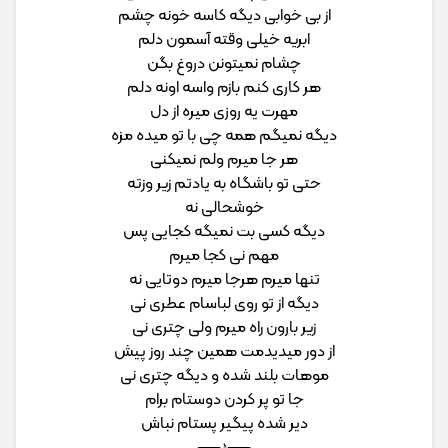
از بی خوابی دیگه کاسه خونه چشم
ابریه خیلی وقته آسمون دلم
چشام نمیتونن دروغ بگن
هر کاری کنم بازم واسه اونه دلم
مهرت یه روزی میره از دل
دیگه نمیگم همه چی با تو میده مزه
هر جا میرم ولم نمیکنی
حتی تو باشگاه به یادتم زیر وزته
خوشحالی نه
دیگه کسی بت نمیگه کجایی پس
مهم نی کجا میرم
تنها میرم هرجا میرم دوتایی نه
دیگه از تو روی لباسام عطری نی
زیر بارون راه میرم ولی چتری نی
از دور میدیدمت همین چند روز پیش
موهات بلند شده و دیگه چتری نی
جا تو پر کردن دوستام برام
دیر شده پیگیر پستام نباش
──♪──