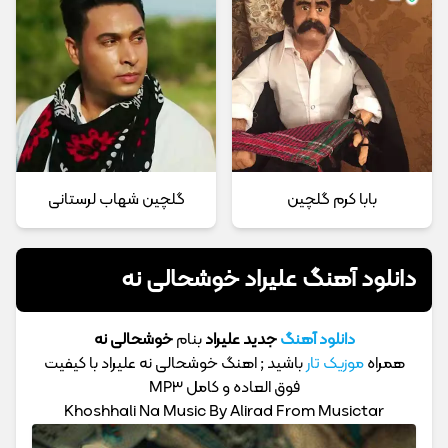
بابا کرم گلچین
گلچین شهاب لرستانی
دانلود آهنگ علیراد خوشحالی نه
دانلود آهنگ
جدید علیراد
بنام
خوشحالی نه
همراه
موزیک تار
باشید ; اهنگ خوشحالی نه علیراد با کیفیت
فوق العاده و کامل MP3
Khoshhali Na Music By Alirad From Musictar