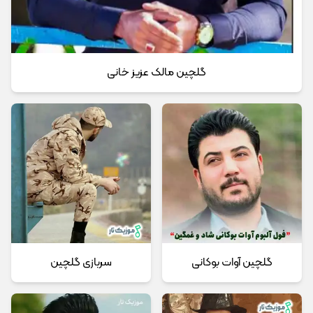
گلچین مالک عزیز خانی
گلچین آوات بوکانی
سربازی گلچین