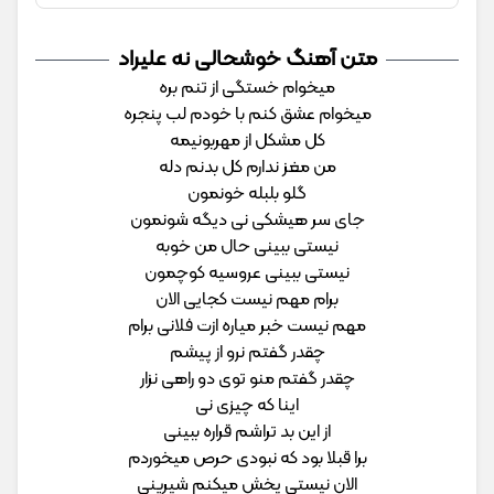
متن آهنگ خوشحالی نه علیراد
میخوام خستگی از تنم بره
میخوام عشق کنم با خودم لب پنجره
کل مشکل از مهربونیمه
من مغز ندارم کل بدنم دله
گلو بلبله خونمون
جای سر هیشکی نی دیگه شونمون
نیستی ببینی حال من خوبه
نیستی ببینی عروسیه کوچمون
برام مهم نیست کجایی الان
مهم نیست خبر میاره ازت فلانی برام
چقدر گفتم نرو از پیشم
چقدر گفتم منو توی دو راهی نزار
اینا که چیزی نی
از این بد تراشم قراره ببینی
برا قبلا بود که نبودی حرص میخوردم
الان نیستی پخش میکنم شیرینی