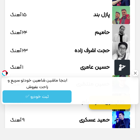
پازل بند
15 آهنگ
حامیم
24 آهنگ
حجت اشرف زاده
23 آهنگ
حسین عامری
1 آهنگ
ابنجا ماشین شاهین خودتو سریع و
حسین منتظری
12 آهنگ
راحت بفروش
ثبت خودرو ✅
حمید حسام
1 آهنگ
کانال موزیک تار
حمید عسکری
9 آهنگ
حمید هیراد
45 آهنگ