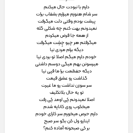
دارم با نبودت حال میکنم
سر شام هنوزم میزارم بشقاب برات
پیشت بودم وقتی دلت میگرفت
نمیدونم بهت کنم چه شکلی گله
از همه جا قرض میکردم
میگرفتم هر چیو چِشِت میگرفت
دیگه برام مردی نیا
خودم دارم میگم اصلا تو بردی نیا
میرسونن بهم میگی دوسم داشتی
دیگه حفظمت برا ما قپی نیا
گذاشت رو عشق قیمت
سر سوزن نداشت رو ما غیرت
تو یه حال بلاتکلیف
اصلا نمیدونم کِی اومد کِی رفت
میخکوب روی کاناپه شدم
دارم حرص میخورم سر کارای خودم
اینارو ول کن بگو سر صبح
بر کی صبحونه آماده کنم؟