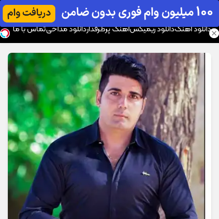
موزیک تار
دانلود آهنگ
دانلود ریمیکس
آهنگ پرطرفدار
دانلود مداحی
تماس با ما