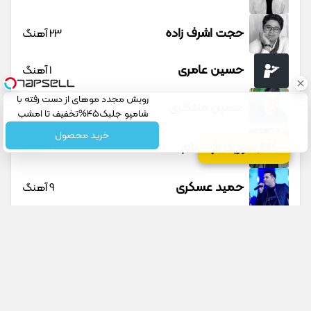
حجت اشرف زاده
23 آهنگ
حسین عامری
1 آهنگ
رویش مجدد موهای از دست رفته با
حسین منتظری
12 آهنگ
شامپو جلبک45%تخفیف تا امشب
خرید محصول
حمید حسام
1 آهنگ
کانال موزیک تار
حمید عسکری
9 آهنگ
حمید هیراد
45 آهنگ
دانوش
9 آهنگ
داوود یونسی
40 آهنگ