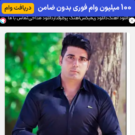
موزیک تار
دانلود آهنگ
دانلود ریمیکس
آهنگ پرطرفدار
دانلود مداحی
تماس با ما