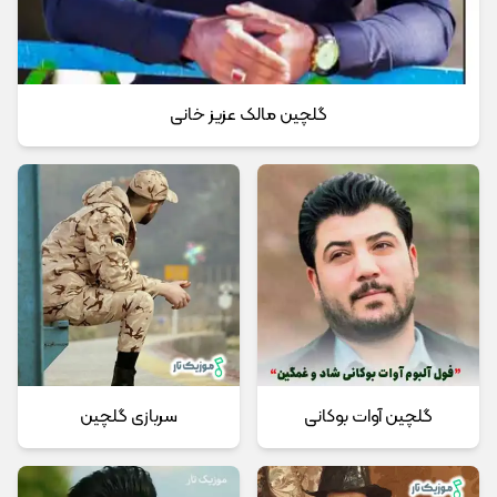
گلچین مالک عزیز خانی
گلچین آوات بوکانی
سربازی گلچین