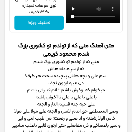
توی موهات نمیذاره
40%تخفیف
تخفیف ویژه!
متن آهنگ منی که از تولدم تو کشوری بزرگ
شدم محمود کریمی
منی که از تولدم تو کشوری بزرگ شدم
که از سرِ ماذنه هاش
اسم علی و بچه هاش پیچیده سمت هر طرف!
دل میره ایوون نجف
میخوام که نوکرش باشم غلام قنبرش باشم
با علی با علی با علی تا آخرش باشم
علی حبه جنه قسیم النار و الجنه
وصی المصطفی حق امام الانس و الجنه علی مولا علی مولا
کاس الولا رشفته و انا صبی و رضعته من طیب امی و ابی
و نمی باعضائی و کل مفاصلی حتی ارتوی قلبی باعذب مشربی