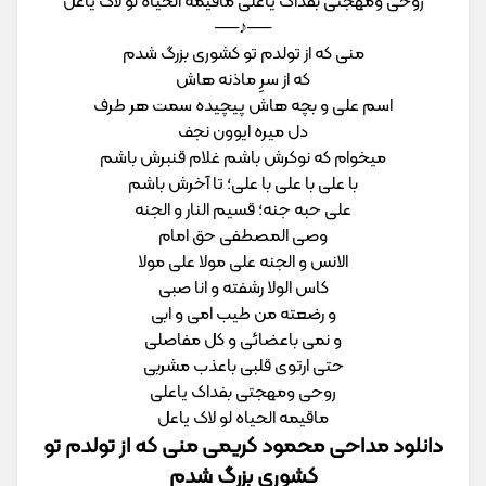
روحی ومهجتی بفداک یاعلی ماقیمه الحیاه لو لاک یاعل
──♪──
منی که از تولدم تو کشوری بزرگ شدم
که از سرِ ماذنه هاش
اسم علی و بچه هاش پیچیده سمت هر طرف
دل میره ایوون نجف
میخوام که نوکرش باشم غلام قنبرش باشم
با علی با علی با علی؛ تا آخرش باشم
علی حبه جنه؛ قسیم النار و الجنه
وصی المصطفی حق امام
الانس و الجنه علی مولا علی مولا
کاس الولا رشفته و انا صبی
و رضعته من طیب امی و ابی
و نمی باعضائی و کل مفاصلی
حتی ارتوی قلبی باعذب مشربی
روحی ومهجتی بفداک یاعلی
ماقیمه الحیاه لو لاک یاعل
دانلود مداحی محمود کریمی منی که از تولدم تو
کشوری بزرگ شدم