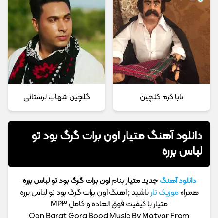
بابا کرم گلچین
گلچین شهاب لرستانی
دانلود آهنگ متیار اون برات گرگ بود تو
لباس برره
دانلود آهنگ
جدید متیار
بنام
اون برات گرگ بود تو لباس برره
همراه
موزیک تار
باشید ; اهنگ اون برات گرگ بود تو لباس برره
متیار با کیفیت فوق العاده و کامل MP3
Oon Barat Gorg Bood Music By Matyar From