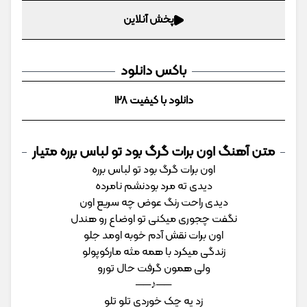
پخش آنلاین
باکس دانلود
دانلود با کیفیت 128
متن آهنگ اون برات گرگ بود تو لباس برره متیار
اون برات گرگ بود تو لباس برره
دیدی ته مرد بودنشم نامرده
دیدی راحت رنگ عوض چه سریع اون
نگفت چجوری میکنی تو اوضاع رو هندل
اون برات نقش آدم خوبه اومد جلو
زندگی میکرد با همه مثه مارکوپولو
ولی همون گرفت حال تورو
──♪──
زد یه چک خوردی تلو تلو