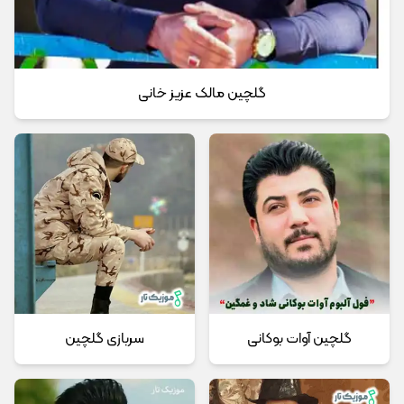
گلچین مالک عزیز خانی
گلچین آوات بوکانی
سربازی گلچین