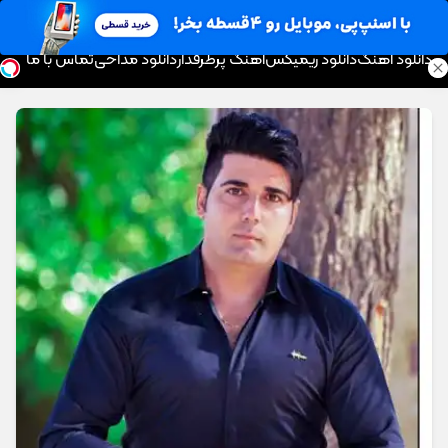
موزیک تار
دانلود آهنگ
دانلود ریمیکس
آهنگ پرطرفدار
دانلود مداحی
تماس با ما