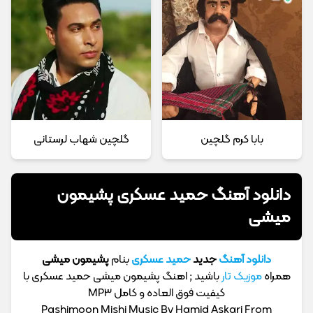
بابا کرم گلچین
گلچین شهاب لرستانی
دانلود آهنگ حمید عسکری پشیمون
میشی
دانلود آهنگ
جدید
حمید عسکری
بنام
پشیمون میشی
همراه
موزیک تار
باشید ; اهنگ پشیمون میشی حمید عسکری با
کیفیت فوق العاده و کامل MP3
Pashimoon Mishi Music By Hamid Askari From