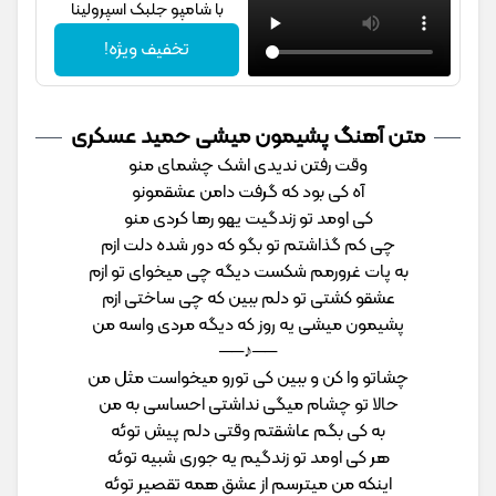
با شامپو جلبک اسپرولینا
تخفیف ویژه!
متن آهنگ پشیمون میشی حمید عسکری
وقت رفتن ندیدی اشک چشمای منو
آه کی بود که گرفت دامن عشقمونو
کی اومد تو زندگیت یهو رها کردی منو
چی کم گذاشتم تو بگو که دور شده دلت ازم
به پات غرورمم شکست دیگه چی میخوای تو ازم
عشقو کشتی تو دلم ببین که چی ساختی ازم
پشیمون میشی یه روز که دیگه مردی واسه من
──♪──
چشاتو وا کن و ببین کی تورو میخواست مثل من
حالا تو چشام میگی نداشتی احساسی به من
به کی بگم عاشقتم وقتی دلم پیش توئه
هر کی اومد تو زندگیم یه جوری شبیه توئه
اینکه من میترسم از عشق همه تقصیر توئه