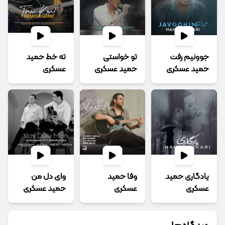
جوونیم رفت
تو خواستی
ته خط حمید
حمید عسکری
حمید عسکری
عسکری
یادگاری حمید
وفا حمید
وای دل من
عسکری
عسکری
حمید عسکری