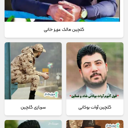
گلچین مالک عزیز خانی
گلچین آوات بوکانی
سربازی گلچین