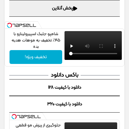
پخش آنلاین
شامپو جلبک اسپیرولینارو با
۴۵٪ تخفیف به موهات هدیه
بده
تخفیف ویژه!
باکس دانلود
دانلود با کیفیت 128
دانلود با کیفیت 320
جلوگیری از ریزش مو قطعی