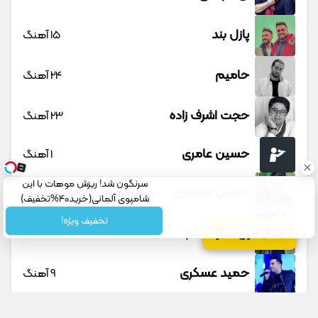
پازل بند
15 آهنگ
حامیم
24 آهنگ
حجت اشرف زاده
23 آهنگ
حسین عامری
1 آهنگ
سرنگون شد! ریزش موهات با این
حسین منتظری
12 آهنگ
شامپوی آلمانی(خرید40%تخفیف)
تخفیف ویژه!
حمید حسام
1 آهنگ
کانال موزیک تار
حمید عسکری
9 آهنگ
حمید هیراد
45 آهنگ