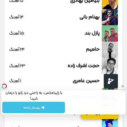
بنیامین بهادری
5 آهنگ
بهنام بانی
14 آهنگ
پازل بند
15 آهنگ
حامیم
24 آهنگ
حجت اشرف زاده
23 آهنگ
حسین عامری
1 آهنگ
با زاپیامکس، به راحتی درد زانو را درمان
حسین منتظری
12 آهنگ
کنید!
◀ پرسش‌نامه
حمید حسام
1 آهنگ
کانال موزیک تار