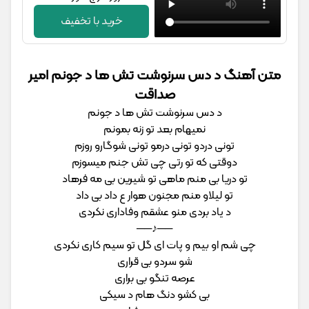
خرید با تخفیف
متن آهنگ د دس سرنوشت تش ها د جونم امیر
صداقت
د دس سرنوشت تش ها د جونم
نمیهام بعد تو زنه بمونم
تونی دردو تونی درمو تونی شوگارو روزم
دوقتی که تو رتی چی تش جنم میسوزم
تو دریا بی منم ماهی تو شیرین بی مه فرهاد
تو لیلاو منم مجنون هوار ع داد بی داد
د یاد بردی منو عشقم وفاداری نکردی
──♪──
چی شم او بیم و پات ای گل تو سیم کاری نکردی
شو سردو بی قراری
عرصه تنگو بی براری
بی کشو دنگ هام د سیکی