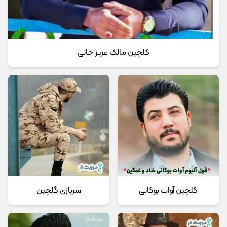
گلچین مالک عزیز خانی
گلچین آوات بوکانی
سربازی گلچین