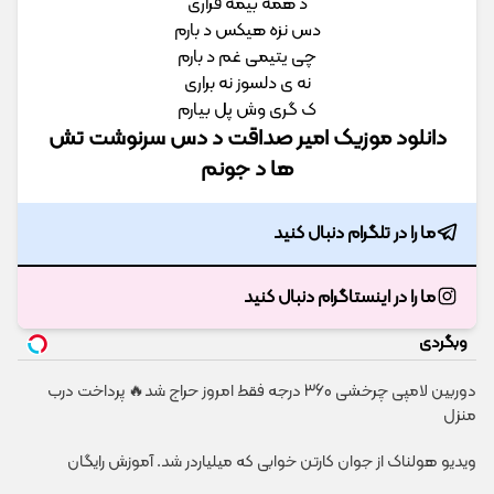
د همه بیمه فراری
دس نزه هیکس د بارم
چی یتیمی غم د بارم
نه ی دلسوز نه براری
ک گری وش پل بیارم
دانلود موزیک امیر صداقت د دس سرنوشت تش
ها د جونم
ما را در تلگرام دنبال کنید
ما را در اینستاگرام دنبال کنید
وبگردی
دوربین لامپی چرخشی 360 درجه فقط امروز حراج شد🔥 پرداخت درب
منزل
ویدیو هولناک از جوان کارتن خوابی که میلیاردر شد. آموزش رایگان