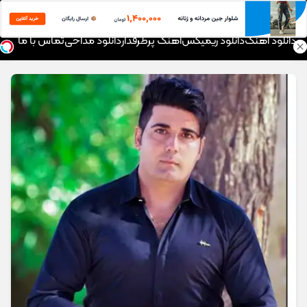
موزیک تار
دانلود آهنگ
دانلود ریمیکس
آهنگ پرطرفدار
دانلود مداحی
تماس با ما