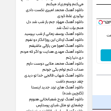
می‌کنم ولوم زیاد میکنم
دانلود آهنگ محمد امیری ﺗﻜﺴﺖ دادی
ﺑﺮﮔﺮدی ﻏﻠﻄ ﻛﺮدی
دانلود آهنگ مهراد جم ﺑﺎز ﺷﺐ ﺷﺪ دل
ﻣﻨﻢ ﺑﺮات ﺗﻨﮓ ﺷﺪ
دانلود آهنگ یوسف زمانی از شب بپرسید
مت
دانلود آهنگ اردلان این روزا انگار دو نفرم
دانلود آهنگ اهورا من یارالی عاشیقم
دانلود آهنگ مهدی هدایت بو اگر که مردم
دی دنیا رتم
دانلود آهنگ محمد ملایی دوﺳﺖ دارم
ﺻﺪات ﻛﻨﻢ ﺗﻮام ﺑﮕﻰ ﺟﻮﻧﻢ
دانلود آهنگ شهاب فالجی خدا تو دیدی
چقد دوسم داشت
دانلود آهنگ های ترند جدید اینستا
(گلچین شده)
دانلود آهنگ تورج شعبانخانی هنوزم
چشمای تو مثل شبای پرستارس