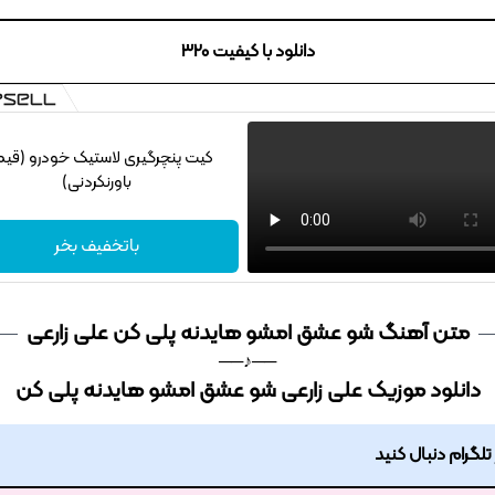
دانلود با کیفیت 320
کیت پنچرگیری لاستیک خودرو (قی
باورنکردنی)
باتخفیف بخر
متن آهنگ شو عشق امشو هایدنه پلی کن علی زارعی
──♪──
دانلود موزیک علی زارعی شو عشق امشو هایدنه پلی کن
ر تلگرام دنبال کنید