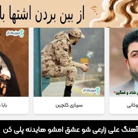
 مداحی
تماس با ما
وکانی
سربازی گلچین
بابا
 آهنگ علی زارعی شو عشق امشو هایدنه پلی کن