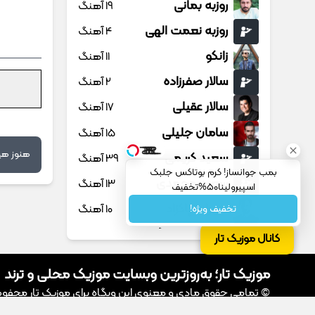
روزبه بمانی
19 آهنگ
روزبه نعمت الهی
4 آهنگ
زانکو
11 آهنگ
سالار صفرزاده
2 آهنگ
سالار عقیلی
17 آهنگ
سامان جلیلی
15 آهنگ
هنوز هیچ
سعید کریمی
39 آهنگ
بمب جوانساز! کرم بوتاکس جلبک
سعید محمدی
13 آهنگ
اسپیرولینا50%تخفیف
سهراب پاکزاد
10 آهنگ
تخفیف ویژه!
سهیل مهرزادگان
20 آهنگ
کانال موزیک تار
سیروان خسروی
3 آهنگ
موزیک تار؛ به‌روزترین وبسایت موزیک محلی و ترند
سینا پارسیان
13 آهنگ
© تمامی حقوق مادی و معنوی این وبگاه برای موزیک تار محفوظ اس
سینا پرسیان
1 آهنگ