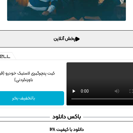
پخش آنلاین
کیت پنچرگیری لاستیک خودرو (ق
باورنکردنی)
باتخفیف بخر
باکس دانلود
دانلود با کیفیت 128