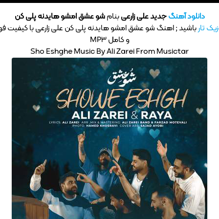
دانلود آهنگ
جدید علی زارعی
بنام
شو عشق امشو هایدنه پلی کن
یک تار
باشید ; اهنگ شو عشق امشو هایدنه پلی کن علی زارعی با کیفیت فو
و کامل MP3
Sho Eshghe Music By Ali Zarei From Musictar