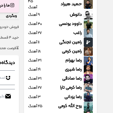
45
حمید هیراد
ما را د
آهنگ
دانوش
9 آهنگ
وبگردی
داوود یونسی
40 آهنگ
فروش خودروی 
راغب
27 آهنگ
خرید 4 قسطه اینترنت پیشگامان ☎️ بدون نیاز به تلفن
رامین تجنگی
11 آهنگ
⏳فرصت محدود!! 3000گیگ اینترنت خانگی 180 روزه ف
رامین کرمی
18 آهنگ
رضا بهرام
31 آهنگ
دیدگاه‌ه
رضا شیری
19 آهنگ
رضا صادقی
31 آهنگ
رضا کرمی تارا
27 آهنگ
رضا یزدانی
3 آهنگ
روح الله کرمی
25 آهنگ