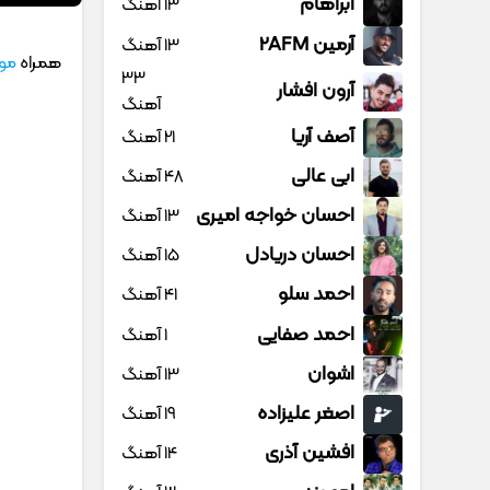
آبراهام
13 آهنگ
آرمین 2AFM
13 آهنگ
همراه
موز
33
آرون افشار
آهنگ
آصف آریا
21 آهنگ
ابی عالی
48 آهنگ
احسان خواجه امیری
13 آهنگ
احسان دریادل
15 آهنگ
احمد سلو
41 آهنگ
احمد صفایی
1 آهنگ
اشوان
13 آهنگ
اصغر علیزاده
19 آهنگ
افشین آذری
14 آهنگ