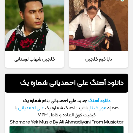
بابا کرم گلچین
گلچین شهاب لرستانی
دانلود آهنگ علی احمدیانی شماره یک
دانلود آهنگ
جدید علی احمدیانی
بنام
شماره یک
همراه
موزیک تار
باشید ; اهنگ شماره یک
علی احمدیانی
با
کیفیت فوق العاده و کامل MP3
Shomare Yek Music By Ali Ahmadiyani From Musictar