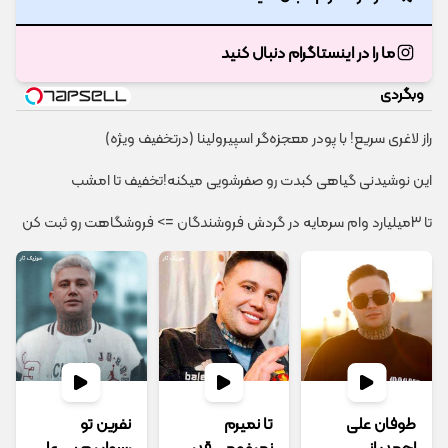
ما را در اینستاگرام دنبال کنید
وبگردی
راز لاغری سریع! با پودر معجزه‌گر اسپیرولینا (درتخفیف ویژه)
این نوشیدنی گیاهی کبدت رو صفرشویی میکنه!تخفیف تا امشب
تا 3میلیارد وام سرمایه در گردش فروشندگان => فروشگاهت رو ثبت کن
طوفان علی
تا نمیرم
نفرین تو