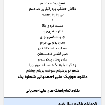
ﻧﺴﺦ ﭘﻴﮏ ﺻﺪﻣﻢ
ﻛﻠﺎش ﺧﺸﺎب ﭘﺮه رﮔﺒﺎر ﺑﻰ ﺿﺎﻣﻨﻢ
ﺑﻰ راه راه راﻫﻤﻢ
──♪──
دﺳﺖ ﻛﺮدی ﺑﺎﻟﺎ
ﻧﺬار دﻳﻪ ﭘﺮی رو
ﺟﺎ ﭘﺎت ﻛﺴﻰ ﻧﻮری
ﺑﻤﺎن ﺑﺮام ﺑﻰ ﻣﺮام
ﺻﺪا وﺻﻠﻪ ﻣﺤﻠﻪ ﺗﺎن
ﺻﺒﺮ ﻛﺸﺘﻰ ﻧﺎﻣﺴﻠﻤﺎن
ﻛﻔﻦ ﭘﻮش ﭘﻴﻜﺮ ﺳﺮام
زﻧﺪﮔﻴﻢ ﺑﺎ ﻳﻪ ﻧﮕﺎه ﻧﻔﺴﺎم ﻏﺮق روﻳﺎ
ﺷﻤﻊ ﺗﻮ ﺑﺮ ﺷﺒﺎم ﺳﻮﺧﺘﻪ ﺑﺮ ﺑﺎم ﭼﺸﺎم
دانلود موزیک علی احمدیانی شماره یک
دانلود تمام آهنگ های علی احمدیانی
ما را در تلگرام دنبال کنید