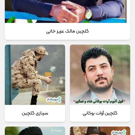
گلچین مالک عزیز خانی
گلچین آوات بوکانی
سربازی گلچین