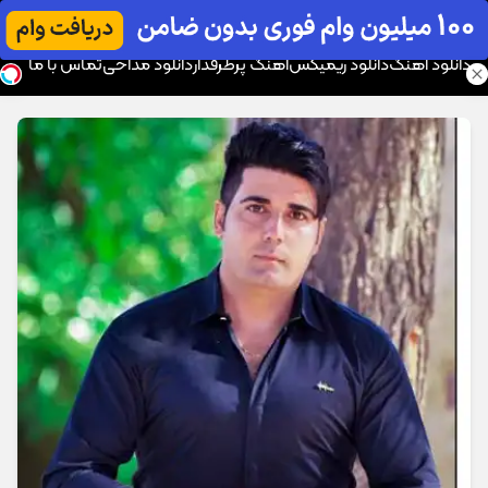
موزیک تار
دانلود آهنگ
دانلود ریمیکس
آهنگ پرطرفدار
دانلود مداحی
تماس با ما