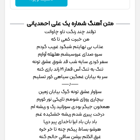
متن آهنگ شماره یک علی احمدیانی
ﺗﺮﻓﻨﺪ ﭼﻨﺪ رﻧﮕﺖ ﻧﺎو ﭼﺎواﻧﺖ
ﻣﻦ ﺧﺒﺮت ﻛﻤﻰ ﺗﺎ ﻛﻪ
ﻋﺬاب ﺑﻰ ﻧﻬﺎﻳﺘﻢ ﺷﺒﮕﺮد ﻏﺮﻳﺐ ﮔﺮدم
ﺳﺮو ﺻﺪای ﻋﺮوﺳﻴﺸﻢ ﻫﻠﻬﻠﻪ آوازم
ﺳﻔﺮ ﻛﺮدی ﺳﺎﻳﻪ ﺷﺐ ﻗﺪ ﺷﻮق ﻋﺸﻖ ﺗﻮﻧﻪ
ﺗﻨﮓ ﺑﻪ ﺗﻨﮓ آس ﻗﻤﺎر 21 راﻧﺪ ﺑﺎزی ﻛﻨﻪ
ﺳﺮ ﺑﻪ ﺑﻴﺎﺑﺎن ﻏﻤﮕﻴﻦ ﺳﻴﺎﻫﻰ ﻛﻮر ﺗﺴﻠﻴﻢ
──♪──
ﺳﺰاوار ﻋﺸﻖ ﺗﻮﻧﻪ ﮔﺮگ ﺑﻴﺎﺑﺎن زﻣﻴﻦ
ﺑﻴﭽﺎری روزای ﺷﻮﻣﻢ ﺗﺎرﻳﻜﻰ ﻧﻮر ﻛﻮرم
ﻫﻤﺨﻮن ﺟﻴﮕﺮ ﺑﻮدی ﺳﻮزاﻧﻴﺪ رگ و رﻳﺸﻪ ام
درﺧﺖ ﭘﻴﺮی ﺷﺪم رﻳﺸﻪ ﺧﺸﻜﻴﺪه ﻏﻢ
ﺑﺎد ﺑﺎن ﺑﺎد اﺑﺮا ﻧﺎﺧﺪای ﭘﻴﺮ درﻳﺎ
ﻫﺮﺷﻮ ﺑﺴﺎط ﭘﻴﻜﻢ ﭼﻨﻪ ﺗﺎ ﺧﺮ ﺧﺮه
ﻏﺮق اﻟﻜﻠﻢ ﺑﺮﺷﻦ ﺳﺎﻗﻰ ﺣﺎﻟﻢ ﮔﻨﻪ