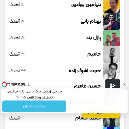
بنیامین بهادری
5 آهنگ
بهنام بانی
14 آهنگ
پازل بند
15 آهنگ
حامیم
24 آهنگ
حجت اشرف زاده
23 آهنگ
حسین عامری
1 آهنگ
جراحی زیبایی پلک پایین با 10 میلیون
تخفیف ویژه فقط 35 ✨
حسین منتظری
12 آهنگ
مشاوره رایگان
کانال موزیک تار
حمید حسام
1 آهنگ