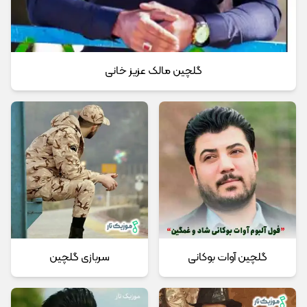
گلچین مالک عزیز خانی
گلچین آوات بوکانی
سربازی گلچین