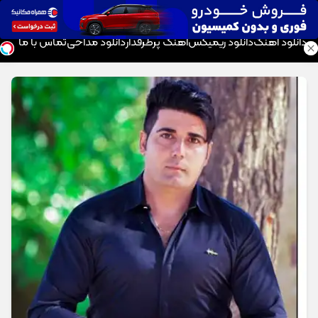
موزیک تار
دانلود آهنگ
دانلود ریمیکس
آهنگ پرطرفدار
دانلود مداحی
تماس با ما