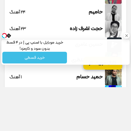
حامیم
24 آهنگ
حجت اشرف زاده
23 آهنگ
خرید موبایل با اسنپ پی | در ۴ قسط
حسین عامری
1 آهنگ
بدون سود و کارمزد!
خرید قسطی
حسین منتظری
12 آهنگ
کانال موزیک تار
حمید حسام
1 آهنگ
حمید عسکری
9 آهنگ
حمید هیراد
45 آهنگ
دانوش
9 آهنگ