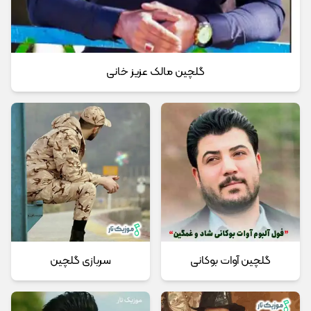
گلچین مالک عزیز خانی
گلچین آوات بوکانی
سربازی گلچین