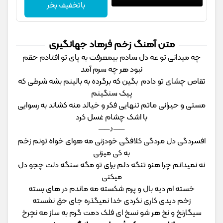
باتخفیف بخر
متن آهنگ زخم فرهاد جهانگیری
چه میدانی تو عه دل سادم بیمعرفت به پای تو افتادم حقم
نبود هر چه سرم آمد
تقاص چشای تو دادم بگین که برگرده به بالینم بشه شرطی که
پیک سنگینم
مستی و حیرانی ماتم تنهایی فکر و خیالد منه کشاند به رسوایی
با اشک چشام غسل کرد
──♪──
افسردگی دل مردگی کلافگی خودزنی مه هوای خواه تونم زخم
به کی میزنی
نه نمیدانم چرا هنو تنگه دلم برای تو مگه سنگه دلت چجو دل
میکنی
خسته ام دیه بال و پرم شکسته مه ماندم در های بسته
زخم دیدی کاری نکردی خدا نمیگذره جای حق نشسته
سیگارنخ و نخ هر شو نسخ ای فلک دمت گرم به ساز مه نچرخ