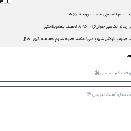
نگاهی جوان‌تر! ✨ 25% تخفیف بلفاروپلاستی
یگان شروع کنی! 50تتر هدیه شروع معامله گری! 🔥💰
ا