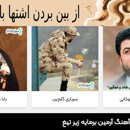
 مداحی
تماس با ما
وکانی
سربازی گلچین
بابا
آهنگ آرمین برمایه زیر تیغ