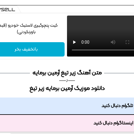
کیت پنچرگیری لاستیک خودرو (قی
باورنکردنی)
باتخفیف بخر
متن آهنگ زیر تیغ آرمین برمایه
──♪──
دانلود موزیک آرمین برمایه زیر تیغ
ر تلگرام دنبال کنید
ر اینستاگرام دنبال کنید