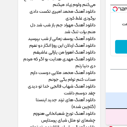
می‌کنم ولوم زیاد میکنم
دانلود آهنگ محمد امیری ﺗﻜﺴﺖ دادی
ﺑﺮﮔﺮدی ﻏﻠﻄ ﻛﺮدی
مت
دانلود آهنگ مهراد جم ﺑﺎز ﺷﺐ ﺷﺪ دل
ﻣﻨﻢ ﺑﺮات ﺗﻨﮓ ﺷﺪ
دانلود آهنگ یوسف زمانی از شب بپرسید
دانلود آهنگ اردلان این روزا انگار دو نفرم
دانلود آهنگ اهورا من یارالی عاشیقم
دانلود آهنگ مهدی هدایت بو اگر که مردم
دی دنیا رتم
دانلود آهنگ محمد ملایی دوﺳﺖ دارم
ﺻﺪات ﻛﻨﻢ ﺗﻮام ﺑﮕﻰ ﺟﻮﻧﻢ
دانلود آهنگ شهاب فالجی خدا تو دیدی
چقد دوسم داشت
دانلود آهنگ های ترند جدید اینستا
(گلچین شده)
دانلود آهنگ تورج شعبانخانی هنوزم
چشمای تو مثل شبای پرستارس