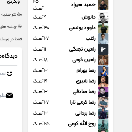
45
وبگردی
حمید هیراد
آهنگ
50 تتر هدیه ثبت نام فقط برای شما در ورسلند 💰🔥
دانوش
9 آهنگ
🎯 چشم‌هایی زیباتر، 
داوود یونسی
40 آهنگ
راغب
27 آهنگ
فقط در ورسلند میتونی را
رامین تجنگی
11 آهنگ
دیدگاه‌ه
رامین کرمی
18 آهنگ
رضا بهرام
31 آهنگ
رضا شیری
19 آهنگ
رضا صادقی
31 آهنگ
رضا کرمی تارا
27 آهنگ
رضا یزدانی
3 آهنگ
روح الله کرمی
25 آهنگ