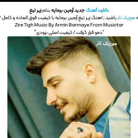
دانلود آهنگ
جدید آرمین برمایه
بنام
زیر تیغ
ه
موزیک تار
باشید ; اهنگ زیر تیغ آرمین برمایه با کیفیت فوق العاده و کامل MP3
Zire Tigh Music By Armin Barmaye From Musictar
“دمو قرار گرفت / کیفیت اصلی بزودی”