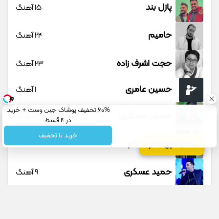
پازل بند
15 آهنگ
حامیم
24 آهنگ
حجت اشرف زاده
23 آهنگ
حسین عامری
1 آهنگ
60% تخفیف پوشاک جین وست + خرید
حسین منتظری
12 آهنگ
در 4 قسط
خرید با تخفیف
حمید حسام
1 آهنگ
کانال موزیک تار
حمید عسکری
9 آهنگ
حمید هیراد
45 آهنگ