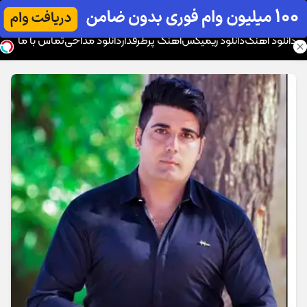
موزیک تار
دانلود آهنگ
دانلود ریمیکس
آهنگ پرطرفدار
دانلود مداحی
تماس با ما