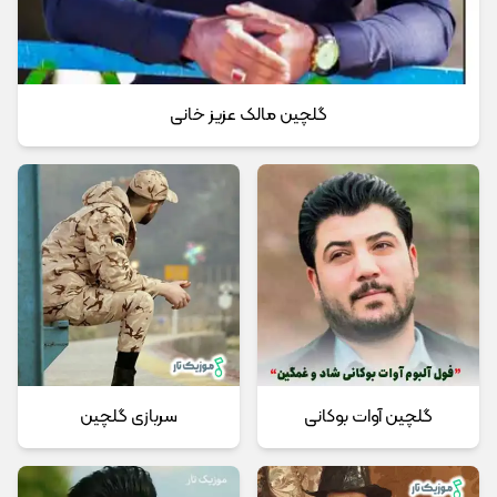
گلچین مالک عزیز خانی
گلچین آوات بوکانی
سربازی گلچین