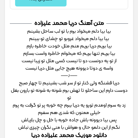
متن آهنگ دریا محمد علیزاده
بیا بیا دلم میخواد برم با تو لب ساحل بشینم
بیا بیا دلم میخواد غروبو تو چشای تو ببینم
بیا بریم دریا بریم منم مثل خودت خاطره بازم
بیا بریم تنها بریم که میخوام خاطره واست بسازم
از تو یه دونست دو تا نیست کسی مثل تو زیبا نیست
واسه ی دوتا دیوونه هیج جایی مثل دریا نیست
──♪──
دریا قشنگه ولی کنار تو از سر شب بشینیم تا چهار صبح
دوست دارم این ساحلو تا تهش برم شونه به شونه تو بارون بغل
تو
زد به سرم اومدم تورو یه دریا ببرم چه خوبه پر تو گرفت به پرم
خیلی ممنون که شدی هم سفرم
پس بیا دیوونه باش جاده خوبه با خل و چل بازیاش
نگم از این دلمو حال و هواش با منی نگران چیزی نباش
دانلود موزیک محمد علیزاده دریا