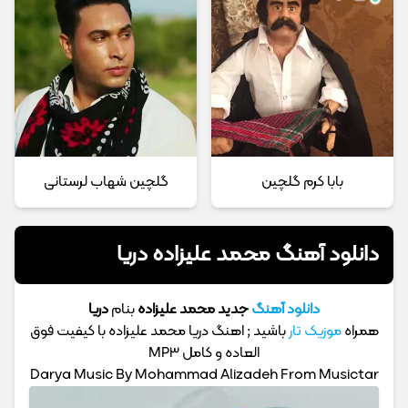
بابا کرم گلچین
گلچین شهاب لرستانی
دانلود آهنگ محمد علیزاده دریا
دانلود آهنگ
جدید محمد علیزاده
بنام
دریا
همراه
موزیک تار
باشید ; اهنگ دریا محمد علیزاده با کیفیت فوق
العاده و کامل MP3
Darya Music By Mohammad Alizadeh From Musictar