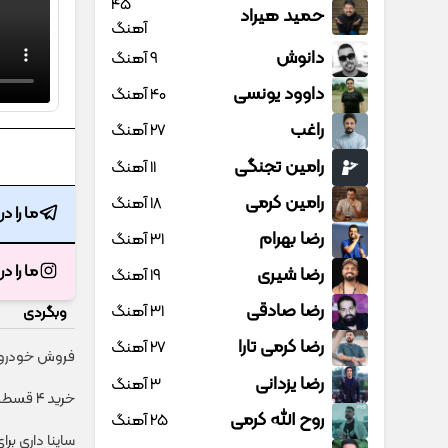
45
حمید هیراد
آهنگ
دانوش
9 آهنگ
داوود یونسی
40 آهنگ
راغب
27 آهنگ
رامین تجنگی
11 آهنگ
رامین کرمی
18 آهنگ
ما را د
رضا بهرام
31 آهنگ
ما را د
رضا شیری
19 آهنگ
رضا صادقی
31 آهنگ
وبگردی
رضا کرمی تارا
27 آهنگ
فروش خودروی 
رضا یزدانی
3 آهنگ
خرید 4 قسطه اینترنت پیشگامان ☎️ بدون نیاز به تلفن
روح الله کرمی
25 آهنگ
ساینا داری بر