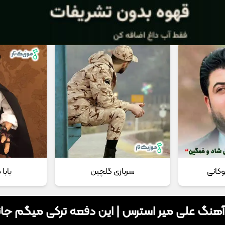
 مداحی
تماس با ما
وکانی
سربازی گلچین
بابا
 آهنگ علی میر استرس | این دفعه ترکی میگم جا