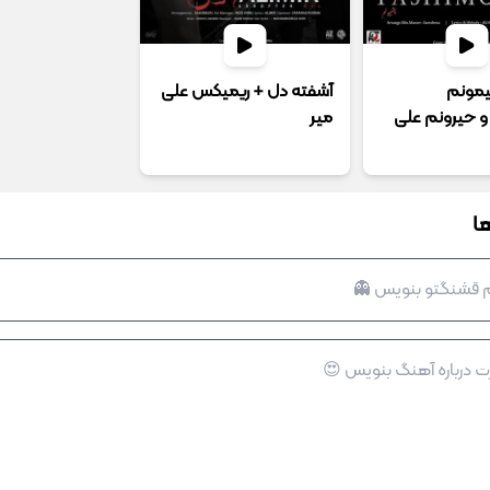
یمونم
آشفته دل + ریمیکس علی
 حیرونم علی
میر
ا