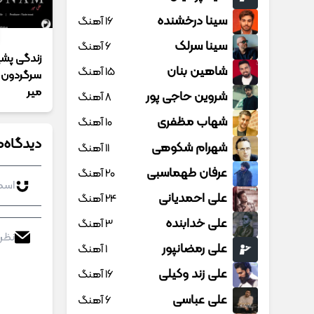
سینا درخشنده
16 آهنگ
سینا سرلک
6 آهنگ
زندگی پش
شاهین بنان
15 آهنگ
سرگردون و
میر
شروین حاجی پور
8 آهنگ
شهاب مظفری
10 آهنگ
دیدگاه‌ه
شهرام شکوهی
11 آهنگ
عرفان طهماسبی
20 آهنگ
علی احمدیانی
24 آهنگ
علی خدابنده
3 آهنگ
علی رمضانپور
1 آهنگ
علی زند وکیلی
16 آهنگ
علی عباسی
6 آهنگ