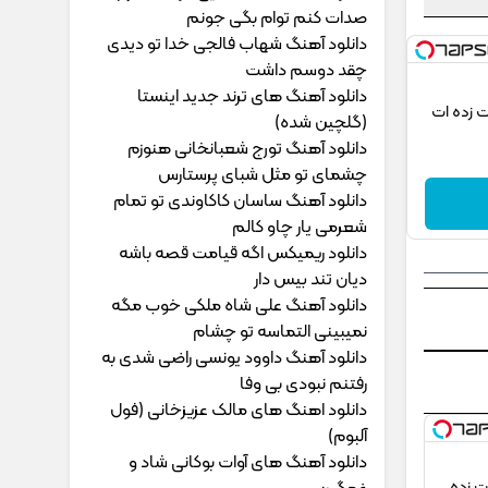
ﺻﺪات ﻛﻨﻢ ﺗﻮام ﺑﮕﻰ ﺟﻮﻧﻢ
دانلود آهنگ شهاب فالجی خدا تو دیدی
چقد دوسم داشت
دانلود آهنگ های ترند جدید اینستا
ی 2026 که شگفت زده ات
(گلچین شده)
دانلود آهنگ تورج شعبانخانی هنوزم
چشمای تو مثل شبای پرستارس
دانلود آهنگ ساسان کاکاوندی تو تمام
شعرمی یار چاو کالم
دانلود ریمیکس اگه قیامت قصه باشه
دیان تند بیس دار
دانلود آهنگ علی شاه ملکی خوب مگه
نمیبینی التماسه تو چشام
دانلود آهنگ داوود یونسی راﺿﻰ ﺷﺪی ﺑﻪ
رﻓﺘﻨﻢ ﻧﺒﻮدی ﺑﻰ وﻓﺎ
دانلود اهنگ های مالک عزیزخانی (فول
آلبوم)
دانلود آهنگ های آوات بوکانی شاد و
2026 که شگفت زده