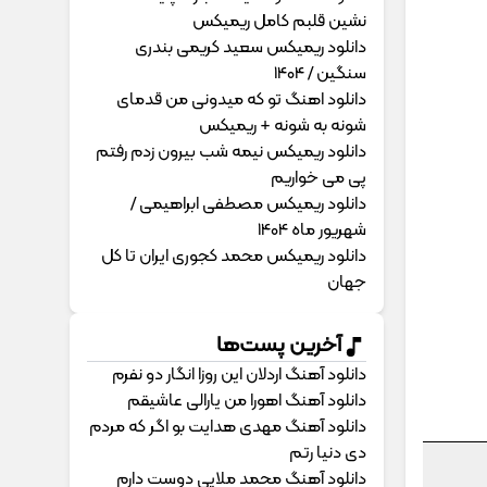
نشین قلبم کامل ریمیکس
دانلود ریمیکس سعید کریمی بندری
سنگین / 1404
دانلود اهنگ تو که میدونی من قدمای
شونه به شونه + ریمیکس
دانلود ریمیکس نیمه شب بیرون زدم رفتم
پی می خواریم
دانلود ریمیکس مصطفی ابراهیمی /
شهریور ماه 1404
دانلود ریمیکس محمد کجوری ایران تا کل
جهان
آخرین پست‌ها
دانلود آهنگ اردلان این روزا انگار دو نفرم
دانلود آهنگ اهورا من یارالی عاشیقم
دانلود آهنگ مهدی هدایت بو اگر که مردم
دی دنیا رتم
دانلود آهنگ محمد ملایی دوﺳﺖ دارم