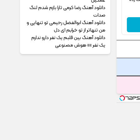
غمگین
دانلود آهنگ رضا کرمی تارا بازم شدم لنگ
صدات
دانلود آهنگ ابوالفضل رحیمی ﺗﻮ ﺗﻨﻬﺎﻳﻰ و
ﻣﻦ ﺗﻨﻬﺎﺗﺮ از ﺗﻮ ﺧﺮاﺑﻢ ای دل
دانلود آهنگ بین قلبم یک نفر دارو ندارم
یک نفر »» هوش مصنوعی