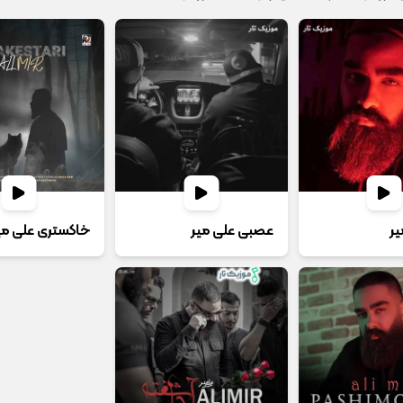
یر
عصبی علی میر
خاکستری علی می