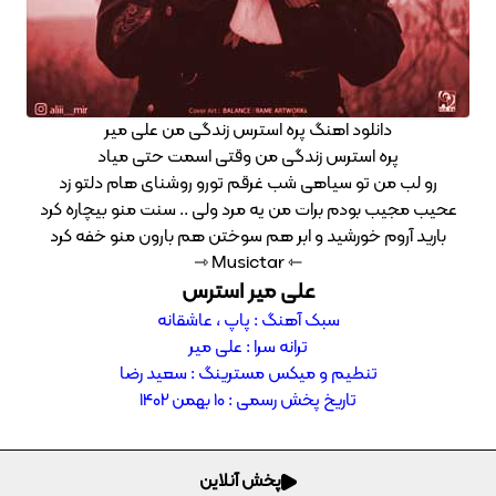
دانلود اهنگ پره استرس زندگی من علی میر
پره استرس زندگی من وقتی اسمت حتی میاد
رو لب من تو سیاهی شب غرقم تورو روشنای هام دلتو زد
عحیب مجیب بودم برات من یه مرد ولی .. سنت منو بیچاره کرد
بارید آروم خورشید و ابر هم سوختن هم بارون منو خفه کرد
⇽ Musictar ⇾
علی میر استرس
سبک آهنگ : پاپ ، عاشقانه
ترانه سرا : علی میر
تنطیم و میکس مسترینگ : سعید رضا
تاریخ پخش رسمی : 10 بهمن 1402
پخش آنلاین