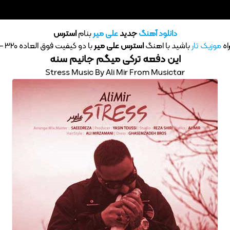
دانلود آهنگ
جدید
علی میر
بنام
استرس
اه
موزیک تار
باشید با اهنگ
استرس
علی میر
با دو کیفیت فوق العاده 320 – 128
این دفعه ترکی میگم جانیم سنه
Stress Music By Ali Mir From Musictar