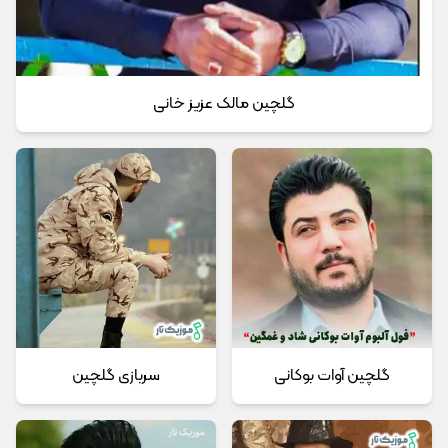
گلچین مالک عزیز خانی
گلچین آوات بوکانی
سربازی گلچین