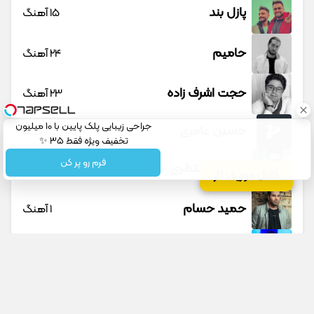
پازل بند
15 آهنگ
حامیم
24 آهنگ
حجت اشرف زاده
23 آهنگ
جراحی زیبایی پلک پایین با 10 میلیون
حسین عامری
1 آهنگ
تخفیف ویژه فقط 35 ✨
فرم رو پر کن
حسین منتظری
12 آهنگ
کانال موزیک تار
حمید حسام
1 آهنگ
حمید عسکری
9 آهنگ
حمید هیراد
45 آهنگ