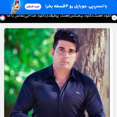
موزیک تار
دانلود آهنگ
دانلود ریمیکس
آهنگ پرطرفدار
دانلود مداحی
تماس با ما