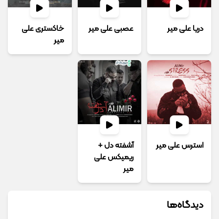
دریا علی میر
عصبی علی میر
خاکستری علی
میر
استرس علی میر
آشفته دل +
ریمیکس علی
میر
دیدگاه‌ها