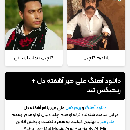
بابا کرم گلچین
گلچین شهاب لرستانی
دانلود آهنگ علی میر آشفته دل +
ریمیکس تند
دانلود آهنگ
و
ریمیکس
علی میر بنام آشفته دل
در این ساعت شنونده ترانه اومدم چقد دنبال تو اومدم اومدم
علی میر
با بهترین کیفیت به همراه تکست و پخش آنلاین
Ashofteh Del Music And Remix By Ali Mir