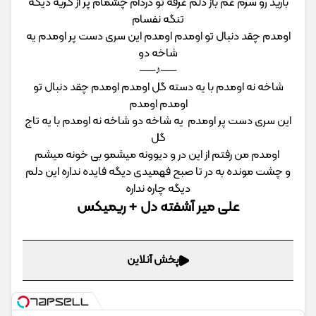
بارید رو سرم غم باز دلم غرقه تو دردام چشمام پر از گریه دیگه
تنگه نفسام
اومدم چقد دنبال تو اومدم اومدم این سری دست پر اومدم یه
شاخه دو
──♪──
شاخه نه اومدم با یه دسته گل اومدم اومدم چقد دنبال تو
اومدم اومدم
این سری دست پر اومدم یه شاخه دو شاخه نه اومدم با یه تاج
گل
اومدم من رفتم از این در و دیوونه میشمو بی خونه میشم
و چشت مونده به در تا صبح فهمیدی دیگه فایده نداره این دلم
دیگه چاره نداره
علی میر آشفته دل + ریمیکس
پخش آنلاین