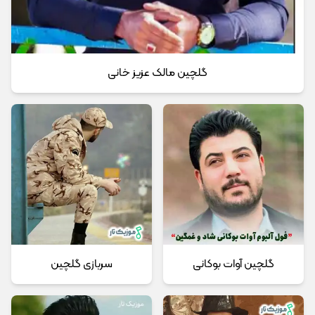
گلچین مالک عزیز خانی
گلچین آوات بوکانی
سربازی گلچین