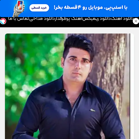
موزیک تار
دانلود آهنگ
دانلود ریمیکس
آهنگ پرطرفدار
دانلود مداحی
تماس با ما