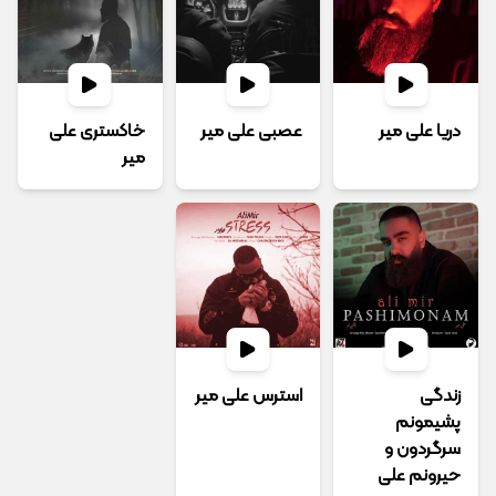
دریا علی میر
عصبی علی میر
خاکستری علی
میر
زندگی
استرس علی میر
پشیمونم
سرگردون و
حیرونم علی